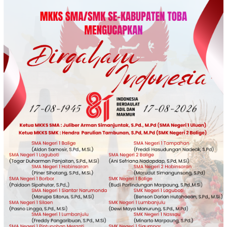
Loncat
ke
konten