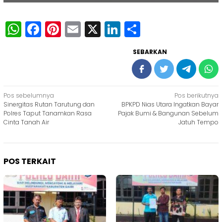
WhatsApp
Facebook
Pinterest
Email
X
LinkedIn
Share
SEBARKAN
Navigasi
Pos sebelumnya
Pos berikutnya
Sinergitas Rutan Tarutung dan
BPKPD Nias Utara Ingatkan Bayar
pos
Polres Taput Tanamkan Rasa
Pajak Bumi & Bangunan Sebelum
Cinta Tanah Air
Jatuh Tempo
POS TERKAIT