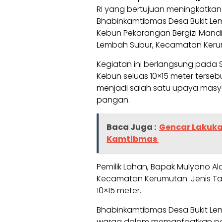
RI yang bertujuan meningkatka
Bhabinkamtibmas Desa Bukit L
Kebun Pekarangan Bergizi Mandiri
Lembah Subur, Kecamatan Keru
Kegiatan ini berlangsung pada Sab
Kebun seluas 10×15 meter terseb
menjadi salah satu upaya mas
pangan.
Baca Juga :
Gencar Lakukan
Kamtibmas
Pemilik Lahan, Bapak Mulyono Al
Kecamatan Kerumutan. Jenis T
10×15 meter.
Bhabinkamtibmas Desa Bukit Lem
warga dalam memanfaatkan peka