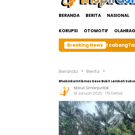
BERANDA
BERITA
NASIONAL
KORUPSI
OTOMOTIF
OLAHRA
ga Besar BRI cabangTarutung Gelar Ibadah Rutin Bulana
Breaking News
Beranda
Berita
Bhabinkamtibmas Desa Bukit Lembah Subu
Maruli Simanjuntak
18 Januari 2025
176 Dilihat