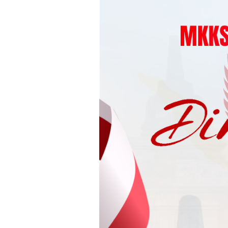
Loncat
ke
konten