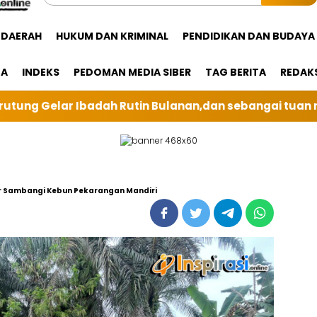
DAERAH
HUKUM DAN KRIMINAL
PENDIDIKAN DAN BUDAYA
GA
INDEKS
PEDOMAN MEDIA SIBER
TAG BERITA
REDAK
n,dan sebangai tuan rumah kali ini BRI Unit Silindung
r Sambangi Kebun Pekarangan Mandiri