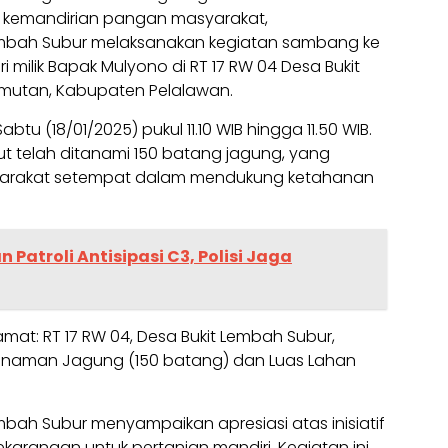
n kemandirian pangan masyarakat,
embah Subur melaksanakan kegiatan sambang ke
 milik Bapak Mulyono di RT 17 RW 04 Desa Bukit
mutan, Kabupaten Pelalawan.
tu (18/01/2025) pukul 11.10 WIB hingga 11.50 WIB.
ut telah ditanami 150 batang jagung, yang
yarakat setempat dalam mendukung ketahanan
 Patroli Antisipasi C3, Polisi Jaga
amat: RT 17 RW 04, Desa Bukit Lembah Subur,
anaman Jagung (150 batang) dan Luas Lahan
bah Subur menyampaikan apresiasi atas inisiatif
rangan untuk pertanian mandiri. Kegiatan ini