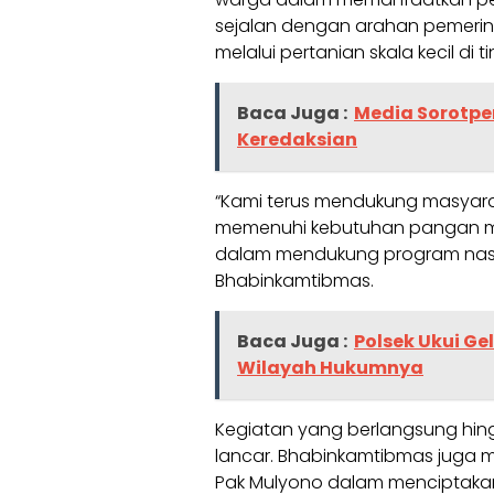
sejalan dengan arahan pemeri
melalui pertanian skala kecil di
Baca Juga :
Media Sorotp
Keredaksian
“Kami terus mendukung masyar
memenuhi kebutuhan pangan mere
dalam mendukung program nasio
Bhabinkamtibmas.
Baca Juga :
Polsek Ukui G
Wilayah Hukumnya
Kegiatan yang berlangsung hing
lancar. Bhabinkamtibmas juga m
Pak Mulyono dalam menciptaka