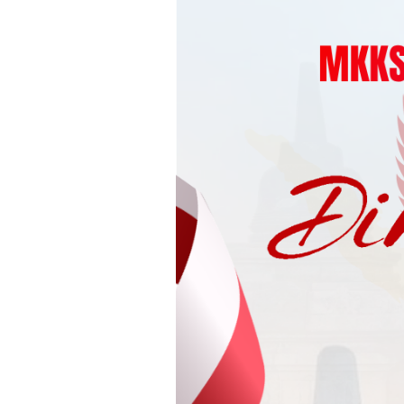
Loncat
ke
konten