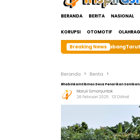
BERANDA
BERITA
NASIONAL
KORUPSI
OTOMOTIF
OLAHRA
ga Besar BRI cabangTarutung Gelar Ibadah Rutin Bulana
Breaking News
Beranda
Berita
Bhabinkamtibmas Desa Penarikan Sambangi
Maruli Simanjuntak
26 Februari 2025
121 Dilihat