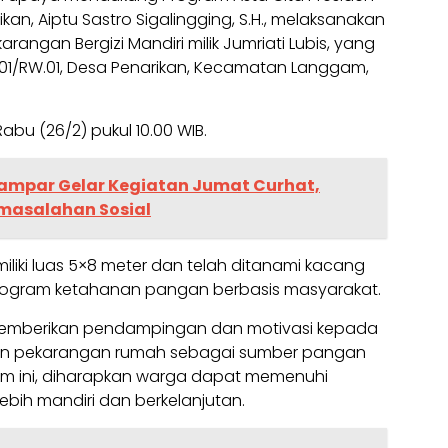
an, Aiptu Sastro Sigalingging, S.H., melaksanakan
angan Bergizi Mandiri milik Jumriati Lubis, yang
T.01/RW.01, Desa Penarikan, Kecamatan Langgam,
abu (26/2) pukul 10.00 WIB.
Kampar Gelar Kegiatan Jumat Curhat,
masalahan Sosial
iliki luas 5×8 meter dan telah ditanami kacang
rogram ketahanan pangan berbasis masyarakat.
 memberikan pendampingan dan motivasi kepada
n pekarangan rumah sebagai sumber pangan
m ini, diharapkan warga dapat memenuhi
ebih mandiri dan berkelanjutan.