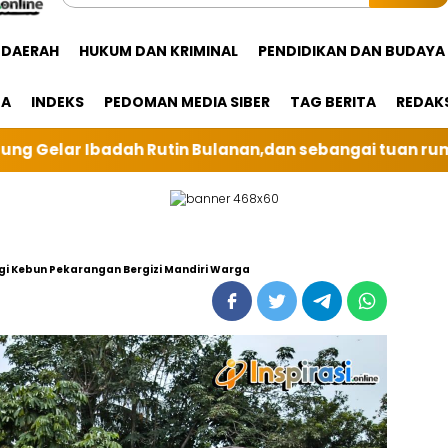
DAERAH
HUKUM DAN KRIMINAL
PENDIDIKAN DAN BUDAYA
GA
INDEKS
PEDOMAN MEDIA SIBER
TAG BERITA
REDAK
n,dan sebangai tuan rumah kali ini BRI Unit Silindung
 Kebun Pekarangan Bergizi Mandiri Warga