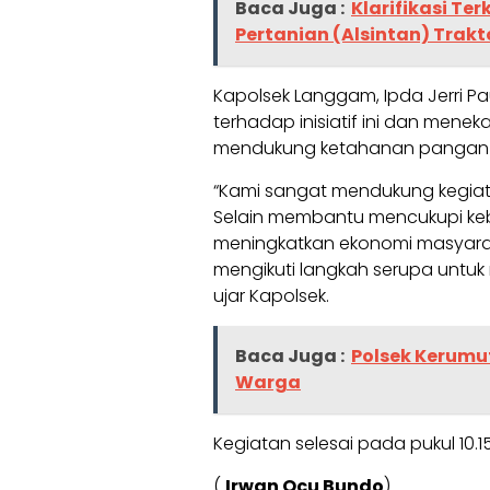
Baca Juga :
Klarifikasi Te
Pertanian (Alsintan) Trakt
Kapolsek Langgam, Ipda Jerri Pa
terhadap inisiatif ini dan men
mendukung ketahanan pangan 
“Kami sangat mendukung kegiat
Selain membantu mencukupi keb
meningkatkan ekonomi masyara
mengikuti langkah serupa untu
ujar Kapolsek.
Baca Juga :
Polsek Kerumu
Warga
Kegiatan selesai pada pukul 10
(
Irwan Ocu Bundo
)