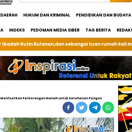
DAERAH
HUKUM DAN KRIMINAL
PENDIDIKAN DAN BUDAYA
GA
INDEKS
PEDOMAN MEDIA SIBER
TAG BERITA
REDAK
 sebangai tuan rumah kali ini BRI Unit Silindung Taru
a Manfaatkan Perkarangan Rumah untuk Ketahanan Pangan