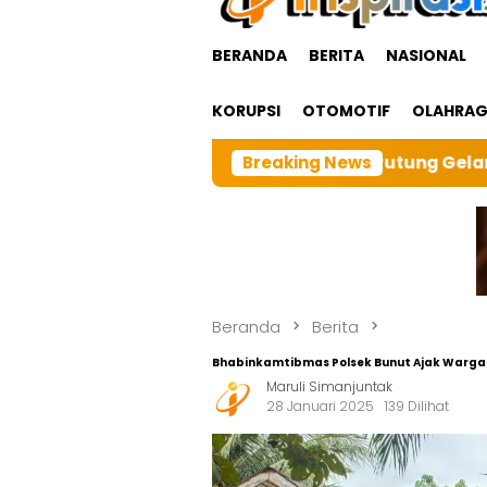
BERANDA
BERITA
NASIONAL
KORUPSI
OTOMOTIF
OLAHRA
sar BRI cabangTarutung Gelar Ibadah Rutin Bulanan,dan
Breaking News
Beranda
Berita
Bhabinkamtibmas Polsek Bunut Ajak Warg
Maruli Simanjuntak
28 Januari 2025
139 Dilihat