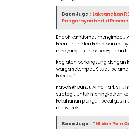
Baca Juga :
Laksanakan RB
Pangarayan hadiri Penca
Bhabinkamtibmas mengimbau wa
keamanan dan ketertiban masyar
menyampaikan pesan-pesan K
Kegiatan berlangsung dengan l
warga setempat. Situasi selam
kondusif.
Kapolsek Bunut, Arinal Fajri, S
strategis untuk meningkatkan 
ketahanan pangan sekaligus me
masyarakat.
Baca Juga :
TNI dan Polri 