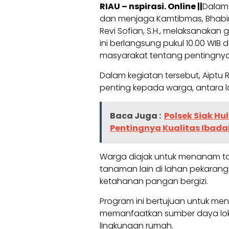
RIAU – nspirasi. Online ||
Dalam
dan menjaga Kamtibmas, Bhabin
Revi Sofian, S.H., melaksanakan
ini berlangsung pukul 10.00 WI
masyarakat tentang pentingny
Dalam kegiatan tersebut, Aiptu
penting kepada warga, antara la
Baca Juga :
Polsek Siak Hul
Pentingnya Kualitas Ibadah 
Warga diajak untuk menanam ta
tanaman lain di lahan pekara
ketahanan pangan bergizi.
Program ini bertujuan untuk m
memanfaatkan sumber daya loka
lingkungan rumah.