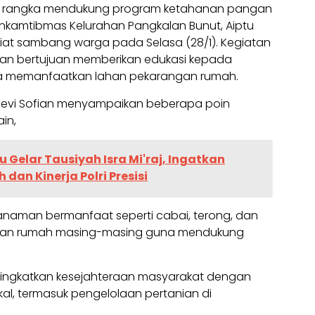
 rangka mendukung program ketahanan pangan
kamtibmas Kelurahan Pangkalan Bunut, Aiptu
 giat sambang warga pada Selasa (28/1). Kegiatan
B dan bertujuan memberikan edukasi kepada
a memanfaatkan lahan pekarangan rumah.
 Revi Sofian menyampaikan beberapa poin
in,
u Gelar Tausiyah Isra Mi'raj, Ingatkan
dan Kinerja Polri Presisi
naman bermanfaat seperti cabai, terong, dan
ngan rumah masing-masing guna mendukung
eningkatkan kesejahteraan masyarakat dengan
l, termasuk pengelolaan pertanian di