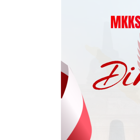
Loncat
ke
konten