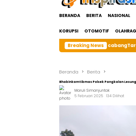
BERANDA
BERITA
NASIONAL
KORUPSI
OTOMOTIF
OLAHRA
Keluarga Besar BRI cabangTarutung Gelar Ibadah Rutin 
Breaking News
Beranda
Berita
Bhabinkamtibmas Polsek Pangkalan Lesung
Maruli Simanjuntak
5 Februari 2025
134 Dilihat