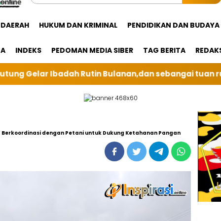
DAERAH
HUKUM DAN KRIMINAL
PENDIDIKAN DAN BUDAYA
GA
INDEKS
PEDOMAN MEDIA SIBER
TAG BERITA
REDAK
Bulanan,dan sebangai tuan rumah kali ini BRI Unit Sil
 Berkoordinasi dengan Petani untuk Dukung Ketahanan Pangan