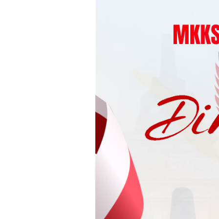
Loncat
ke
konten