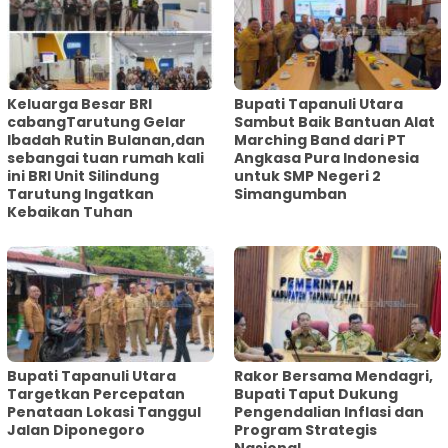
Keluarga Besar BRI
Bupati Tapanuli Utara
cabangTarutung Gelar
Sambut Baik Bantuan Alat
Ibadah Rutin Bulanan,dan
Marching Band dari PT
sebangai tuan rumah kali
Angkasa Pura Indonesia
ini BRI Unit Silindung
untuk SMP Negeri 2
Tarutung Ingatkan
Simangumban
Kebaikan Tuhan
‎Bupati Tapanuli Utara
Rakor Bersama Mendagri,
Targetkan Percepatan
Bupati Taput Dukung
Penataan Lokasi Tanggul
Pengendalian Inflasi dan
Jalan Diponegoro
Program Strategis
Nasional‎