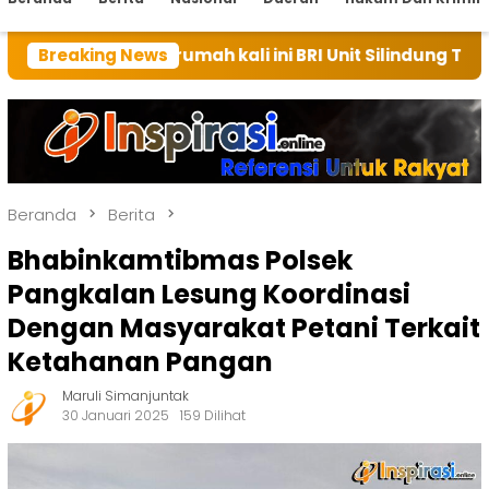
an rumah kali ini BRI Unit Silindung Tarutung Ingatka
Breaking News
Beranda
Berita
Bhabinkamtibmas Polsek
Pangkalan Lesung Koordinasi
Dengan Masyarakat Petani Terkait
Ketahanan Pangan
Maruli Simanjuntak
30 Januari 2025
159 Dilihat