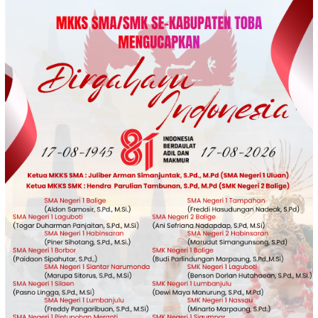
Loncat
ke
konten