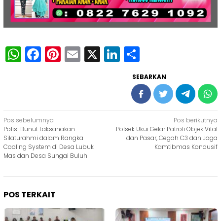
WhatsApp
Facebook
Pinterest
Email
X
LinkedIn
Share
SEBARKAN
Navigasi
Pos sebelumnya
Pos berikutnya
Polisi Bunut Laksanakan
Polsek Ukui Gelar Patroli Objek Vital
pos
Silaturahmi dalam Rangka
dan Pasar, Cegah C3 dan Jaga
Cooling System di Desa Lubuk
Kamtibmas Kondusif
Mas dan Desa Sungai Buluh
POS TERKAIT