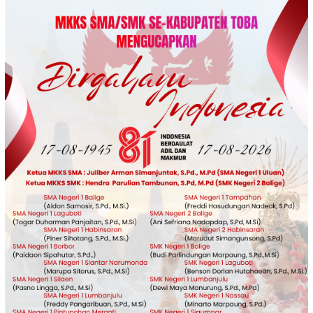
Loncat
ke
konten