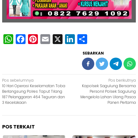
WhatsApp
Facebook
Pinterest
Email
X
LinkedIn
Share
SEBARKAN
Navigasi
Pos sebelumnya
Pos berikutnya
10 Hari Operasi Keselamatan Toba
Kapolsek Sagulung Bersama
pos
Berlangsung Polres Taput Tilang
Personil Polsek Sagulung
187 Pelanggaran 464 Teguran dan
Mengelola Lahan Ulang Pasca
3 Kecelakaan
Panen Pertama
POS TERKAIT