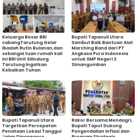
Keluarga Besar BRI
Bupati Tapanuli Utara
cabangTarutung Gelar
Sambut Baik Bantuan Alat
Ibadah Rutin Bulanan,dan
Marching Band dari PT
sebangai tuan rumah kali
Angkasa Pura Indonesia
ini BRI Unit Silindung
untuk SMP Negeri 2
Tarutung Ingatkan
Simangumban
Kebaikan Tuhan
‎Bupati Tapanuli Utara
Rakor Bersama Mendagri,
Targetkan Percepatan
Bupati Taput Dukung
Penataan Lokasi Tanggul
Pengendalian Inflasi dan
Jalan Diponegoro
Program Strategis