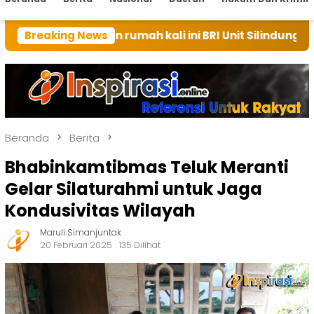
uan rumah kali ini BRI Unit Silindung Tarutung Ingatk
Breaking News
Beranda
Berita
Bhabinkamtibmas Teluk Meranti
Gelar Silaturahmi untuk Jaga
Kondusivitas Wilayah
Maruli Simanjuntak
20 Februari 2025
135 Dilihat