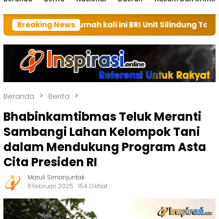
n rumah kali ini BRI Unit Silindung Tarutung Ingatkan
Breaking News
Beranda
Berita
Bhabinkamtibmas Teluk Meranti
Sambangi Lahan Kelompok Tani
dalam Mendukung Program Asta
Cita Presiden RI
Maruli Simanjuntak
11 Februari 2025
154 Dilihat