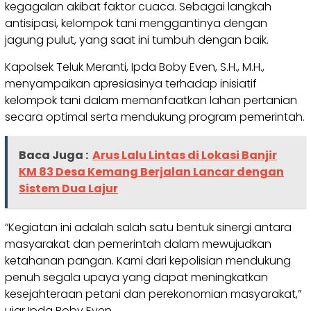
kegagalan akibat faktor cuaca. Sebagai langkah
antisipasi, kelompok tani menggantinya dengan
jagung pulut, yang saat ini tumbuh dengan baik.
Kapolsek Teluk Meranti, Ipda Boby Even, S.H., M.H.,
menyampaikan apresiasinya terhadap inisiatif
kelompok tani dalam memanfaatkan lahan pertanian
secara optimal serta mendukung program pemerintah.
Baca Juga :
Arus Lalu Lintas di Lokasi Banjir
KM 83 Desa Kemang Berjalan Lancar dengan
Sistem Dua Lajur
“Kegiatan ini adalah salah satu bentuk sinergi antara
masyarakat dan pemerintah dalam mewujudkan
ketahanan pangan. Kami dari kepolisian mendukung
penuh segala upaya yang dapat meningkatkan
kesejahteraan petani dan perekonomian masyarakat,”
ujar Ipda Boby Even.