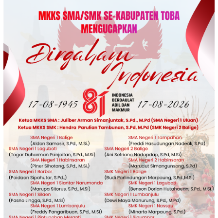
Loncat
ke
konten