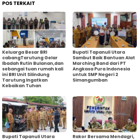
POS TERKAIT
Keluarga Besar BRI
Bupati Tapanuli Utara
cabangTarutung Gelar
Sambut Baik Bantuan Alat
Ibadah Rutin Bulanan,dan
Marching Band dari PT
sebangai tuan rumah kali
Angkasa Pura Indonesia
ini BRI Unit Silindung
untuk SMP Negeri 2
Tarutung Ingatkan
Simangumban
Kebaikan Tuhan
‎Bupati Tapanuli Utara
Rakor Bersama Mendagri,