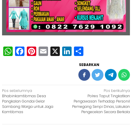
WhatsApp
Facebook
Pinterest
Email
X
LinkedIn
Share
SEBARKAN
Navigasi
Pos sebelumnya
Pos berikutnya
Bhabinkamtibmas Desa
Polres Taput Tingkatkan
pos
Pangkalan Gondai Gelar
Pengawasan Terhadap Personil
Sambang Warga untuk Jaga
Pemegang Senpi Dinas, Lakukan
Kamtibmas
Pengecekan Secara Berkala