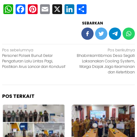
WhatsApp
Facebook
Pinterest
Email
X
LinkedIn
Share
SEBARKAN
Navigasi
Pos sebelumnya
Pos berikutnya
Personel Polsek Bunut Gelar
Bhabinkamtibmas Desa Segati
pos
Pengaturan Lalu Lintas Pagi,
Laksanakan Cooling System,
Pastikan Arus Lancar dan Kondusif
Warga Diajak Jaga Keamanan
dan Ketertiban
POS TERKAIT