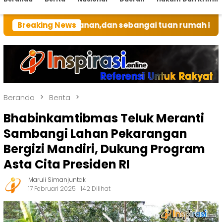
 Bulanan,dan sebangai tuan rumah kali ini BRI Unit Si
Breaking News
Beranda
Berita
Bhabinkamtibmas Teluk Meranti
Sambangi Lahan Pekarangan
Bergizi Mandiri, Dukung Program
Asta Cita Presiden RI
Maruli Simanjuntak
17 Februari 2025
142 Dilihat