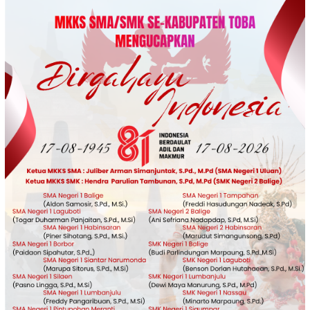
Loncat
ke
konten