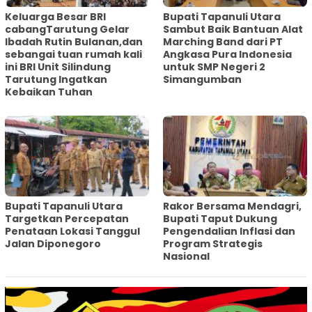
Keluarga Besar BRI
Bupati Tapanuli Utara
cabangTarutung Gelar
Sambut Baik Bantuan Alat
Ibadah Rutin Bulanan,dan
Marching Band dari PT
sebangai tuan rumah kali
Angkasa Pura Indonesia
ini BRI Unit Silindung
untuk SMP Negeri 2
Tarutung Ingatkan
Simangumban
Kebaikan Tuhan
‎Bupati Tapanuli Utara
Rakor Bersama Mendagri,
Targetkan Percepatan
Bupati Taput Dukung
Penataan Lokasi Tanggul
Pengendalian Inflasi dan
Jalan Diponegoro
Program Strategis
Nasional‎