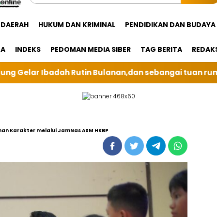
DAERAH
HUKUM DAN KRIMINAL
PENDIDIKAN DAN BUDAYA
GA
INDEKS
PEDOMAN MEDIA SIBER
TAG BERITA
REDAK
,dan sebangai tuan rumah kali ini BRI Unit Silindung 
nan Karakter melalui JamNas ASM HKBP ‎