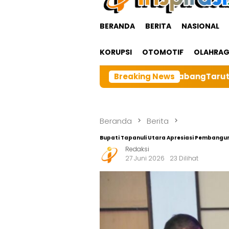
BERANDA
BERITA
NASIONAL
KORUPSI
OTOMOTIF
OLAHRA
a Besar BRI cabangTarutung Gelar Ibadah Rutin Bulanan
Breaking News
Beranda
Berita
‎Bupati Tapanuli Utara Apresiasi Pembangu
Redaksi
27 Juni 2026
23 Dilihat