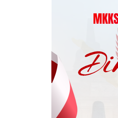
Loncat
ke
konten