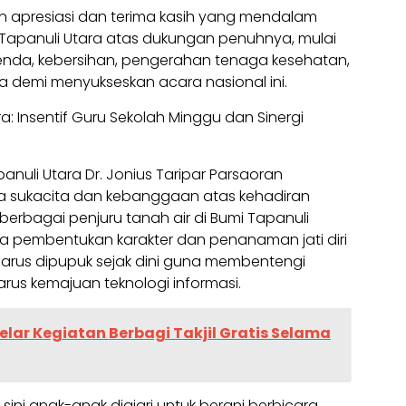
n apresiasi dan terima kasih yang mendalam
apanuli Utara atas dukungan penuhnya, mulai
i tenda, kebersihan, pengerahan tenaga kesehatan,
 demi menyukseskan acara nasional ini.
: Insentif Guru Sekolah Minggu dan Sinergi
nuli Utara Dr. Jonius Taripar Parsaoran
a sukacita dan kebanggaan atas kehadiran
erbagai penjuru tanah air di Bumi Tapanuli
a pembentukan karakter dan penanaman jati diri
 harus dipupuk sejak dini guna membentengi
rus kemajuan teknologi informasi.
elar Kegiatan Berbagi Takjil Gratis Selama
 sini anak-anak diajari untuk berani berbicara,