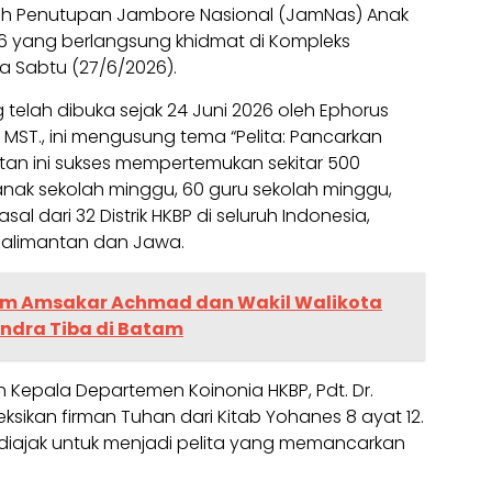
dah Penutupan Jambore Nasional (JamNas) Anak
6 yang berlangsung khidmat di Kompleks
a Sabtu (27/6/2026).
 telah dibuka sejak 24 Juni 2026 oleh Ephorus
, MST., ini mengusung tema “Pelita: Pancarkan
atan ini sukses mempertemukan sekitar 500
anak sekolah minggu, 60 guru sekolah minggu,
l dari 32 Distrik HKBP di seluruh Indonesia,
 Kalimantan dan Jawa.
am Amsakar Achmad dan Wakil Walikota
ndra Tiba di Batam
 Kepala Departemen Koinonia HKBP, Pdt. Dr.
sikan firman Tuhan dari Kitab Yohanes 8 ayat 12.
diajak untuk menjadi pelita yang memancarkan