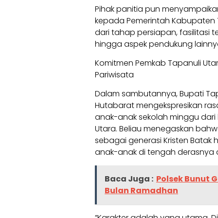
‎Pihak panitia pun menyampaika
kepada Pemerintah Kabupaten T
dari tahap persiapan, fasilitas
hingga aspek pendukung lainnya
‎Komitmen Pemkab Tapanuli Utara
Pariwisata
‎Dalam sambutannya, Bupati Tapa
Hutabarat mengekspresikan ras
anak-anak sekolah minggu dari b
Utara. Beliau menegaskan bahw
sebagai generasi Kristen Batak
anak-anak di tengah derasnya a
Baca Juga :
Polsek Bunut G
Bulan Ramadhan
‎”Karakter adalah yang utama. Di