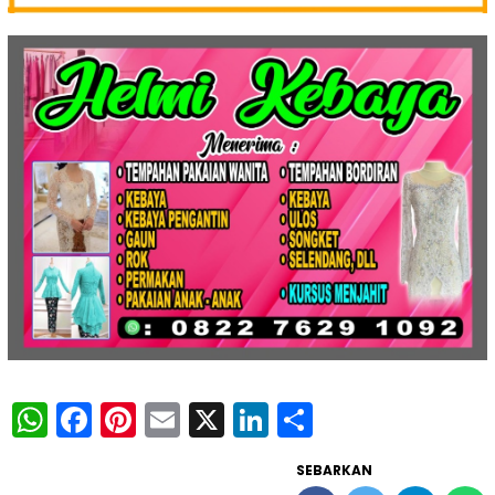
WhatsApp
Facebook
Pinterest
Email
X
LinkedIn
Share
SEBARKAN