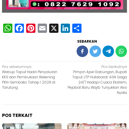
WhatsApp
Facebook
Pinterest
Email
X
LinkedIn
Share
SEBARKAN
Navigasi
Pos sebelumnya
Pos berikutnya
Wabup Taput Hadiri Penyaluran
Pimpin Apel Gabungan, Bupati
pos
KKS dan Pembukaan Rekening
Taput JTP Hutabarat: ASN Siaga
PKH-Sembako Tahap I 2026 di
24/7 Hadapi Cuaca Ekstrem,
Tarutung
Pejabat Baru Wajib Tunjukkan Aksi
Nyata
POS TERKAIT