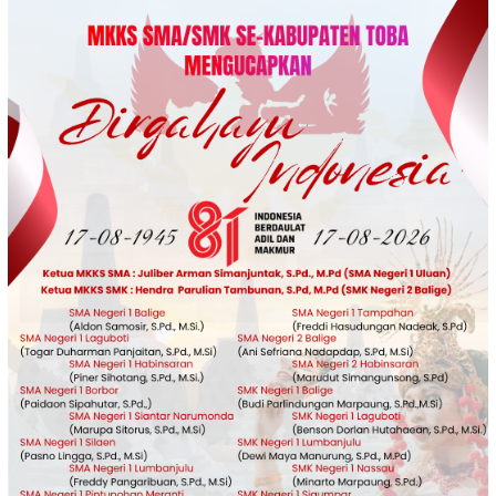
Loncat
ke
konten