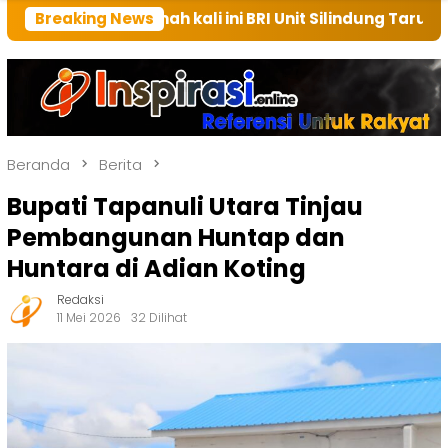
rumah kali ini BRI Unit Silindung Tarutung Ingatkan K
Breaking News
Beranda
Berita
Bupati Tapanuli Utara Tinjau
Pembangunan Huntap dan
Huntara di Adian Koting
Redaksi
11 Mei 2026
32 Dilihat