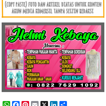
WhatsApp
Facebook
Pinterest
Email
X
LinkedIn
Share