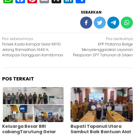
SEBARKAN
Navigasi
Pos sebelumnya
Pos berikutnya
Polsek Kuala Kampar Gelar KRYD
KPP Pratama Balige
pos
Jelang Ramadhan 1446 H,
Menyelenggarakan Layanan
Antisipasi Gangguan Kamtibmas
Pelaporan SPT Tahunan di Silaen
POS TERKAIT
Keluarga Besar BRI
Bupati Tapanuli Utara
cabangTarutung Gelar
Sambut Baik Bantuan Alat