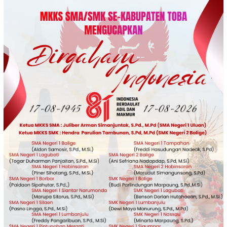
Loncat
ke
konten