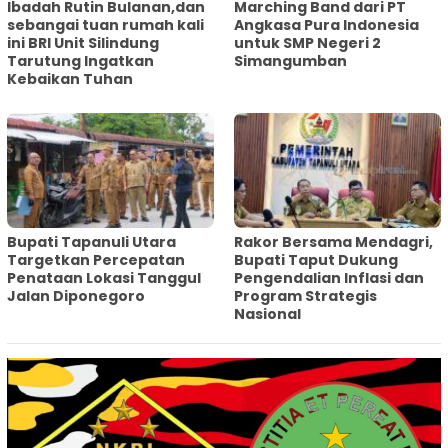
Ibadah Rutin Bulanan,dan
Marching Band dari PT
sebangai tuan rumah kali
Angkasa Pura Indonesia
ini BRI Unit Silindung
untuk SMP Negeri 2
Tarutung Ingatkan
Simangumban
Kebaikan Tuhan
‎Bupati Tapanuli Utara
Rakor Bersama Mendagri,
Targetkan Percepatan
Bupati Taput Dukung
Penataan Lokasi Tanggul
Pengendalian Inflasi dan
Jalan Diponegoro
Program Strategis
Nasional‎