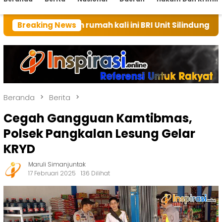
an rumah kali ini BRI Unit Silindung Tarutung Ingatka
Breaking News
Beranda
Berita
Cegah Gangguan Kamtibmas,
Polsek Pangkalan Lesung Gelar
KRYD
Maruli Simanjuntak
17 Februari 2025
136 Dilihat