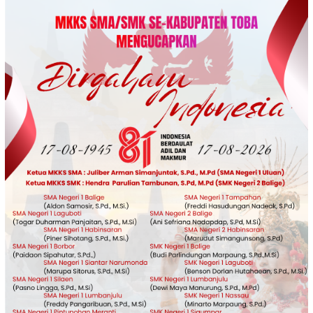
Loncat
ke
konten