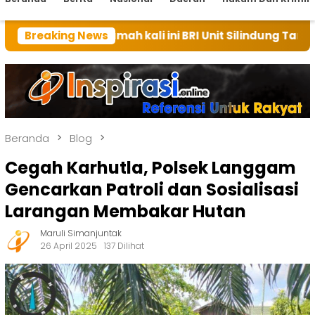
n rumah kali ini BRI Unit Silindung Tarutung Ingatkan
Breaking News
Beranda
Blog
Cegah Karhutla, Polsek Langgam
Gencarkan Patroli dan Sosialisasi
Larangan Membakar Hutan
Maruli Simanjuntak
26 April 2025
137 Dilihat