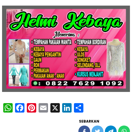
WhatsApp
Facebook
Pinterest
Email
X
LinkedIn
Share
SEBARKAN