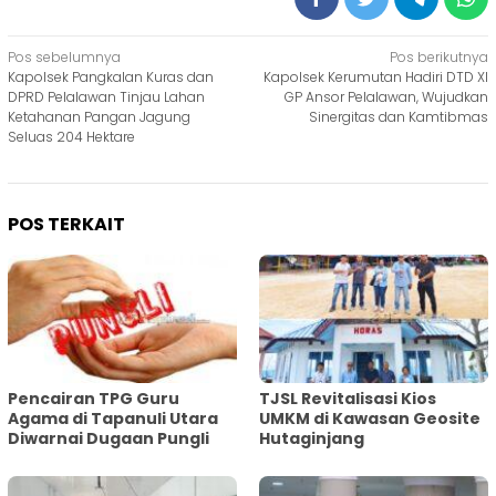
Navigasi
Pos sebelumnya
Pos berikutnya
Kapolsek Pangkalan Kuras dan
Kapolsek Kerumutan Hadiri DTD XI
pos
DPRD Pelalawan Tinjau Lahan
GP Ansor Pelalawan, Wujudkan
Ketahanan Pangan Jagung
Sinergitas dan Kamtibmas
Seluas 204 Hektare
POS TERKAIT
Pencairan TPG Guru
TJSL Revitalisasi Kios
Agama di Tapanuli Utara
UMKM di Kawasan Geosite
Diwarnai Dugaan Pungli
Hutaginjang