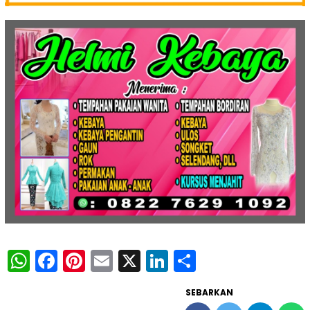
WhatsApp
Facebook
Pinterest
Email
X
LinkedIn
Share
SEBARKAN