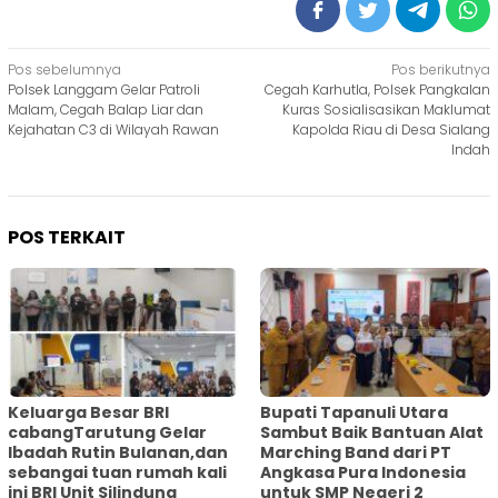
Navigasi
Pos sebelumnya
Pos berikutnya
Polsek Langgam Gelar Patroli
Cegah Karhutla, Polsek Pangkalan
pos
Malam, Cegah Balap Liar dan
Kuras Sosialisasikan Maklumat
Kejahatan C3 di Wilayah Rawan
Kapolda Riau di Desa Sialang
Indah
POS TERKAIT
Keluarga Besar BRI
Bupati Tapanuli Utara
cabangTarutung Gelar
Sambut Baik Bantuan Alat
Ibadah Rutin Bulanan,dan
Marching Band dari PT
sebangai tuan rumah kali
Angkasa Pura Indonesia
ini BRI Unit Silindung
untuk SMP Negeri 2