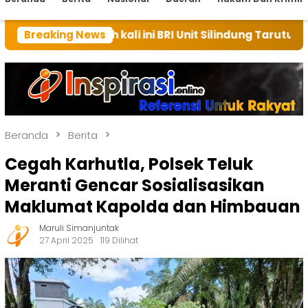
mah kali ini BRI Unit Silindung Tarutung Ingatkan Keb
Breaking News
Beranda
Berita
Cegah Karhutla, Polsek Teluk
Meranti Gencar Sosialisasikan
Maklumat Kapolda dan Himbauan
Maruli Simanjuntak
27 April 2025
119 Dilihat