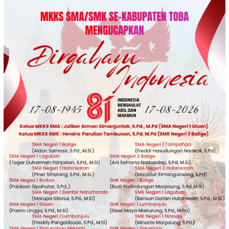
Loncat
ke
konten