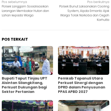
Navigasi
Pos sebelumnya
Pos berikutnya
Polsek Langgam Sosialisasikan
Polsek Bunut Laksanakan Cooling
pos
Larangan Membakar Hutan dan
System, Aipda Ermanto Ajak
Lahan kepada Warga
Warga Tolak Narkoba dan Cegah
Karhutla
POS TERKAIT
Bupati Taput Tinjau UPT
Pemkab Tapanuli Utara
Alsintan Silangkitang,
Perkuat Sinergi dengan
Perkuat Dukungan bagi
DPRD dalam Penyusunan
Sektor Pertanian
PPAS APBD 2027