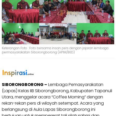
Keterangan Foto : Foto bersama insan pers dengan jajaran lembaga
permasyarakatan Siborongborong (APIM/BED)
SIBORONGBORONG –
Lembaga Pemasyarakatan
(Lapas) Kelas IIB Siborongborong, Kabupaten Tapanuli
Utara, menggelar acara “Coffee Morning” dengan
rekan-rekan pers di wilayah setempat. Acara yang
berlangsung di Aula Lapas Siborongborong ini
bertujuan untuk mempererat tali silaturahmi dan