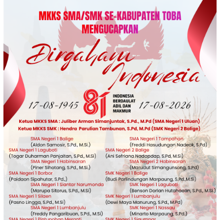
Loncat
ke
konten