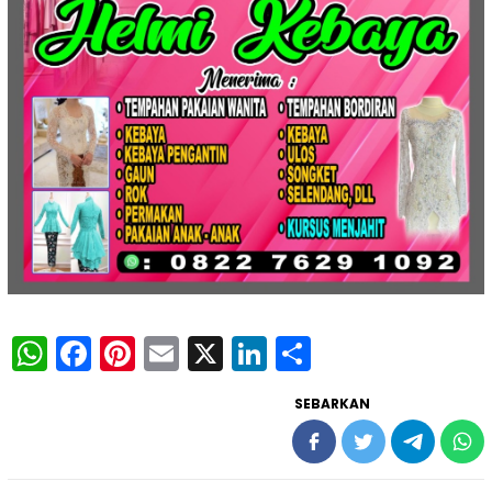
WhatsApp
Facebook
Pinterest
Email
X
LinkedIn
Share
SEBARKAN