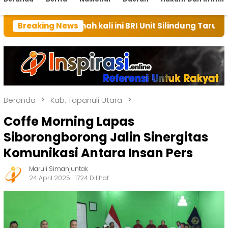
umah kali ini BRI Unit Silindung Tarutung Ingatkan Ke
Breaking News
Beranda
Kab. Tapanuli Utara
Coffe Morning Lapas
Siborongborong Jalin Sinergitas
Komunikasi Antara Insan Pers
Maruli Simanjuntak
24 April 2025
1724 Dilihat