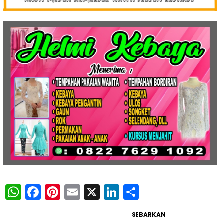
WhatsApp
Facebook
Pinterest
Email
X
LinkedIn
Share
SEBARKAN