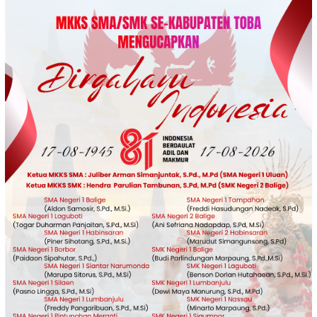
Loncat
ke
konten