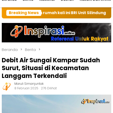
an rumah kali ini BRI Unit Silindung Tarutung Ingatka
Breaking News
Beranda
Berita
Debit Air Sungai Kampar Sudah
Surut, Situasi di Kecamatan
Langgam Terkendali
Maruli Simanjuntak
8 Februari 2025
276 Dilihat