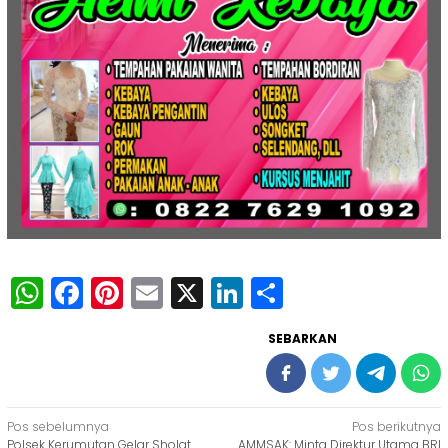
WhatsApp
Facebook
Pinterest
Email
X
LinkedIn
Share
SEBARKAN
Navigasi
Pos sebelumnya
Pos berikutnya
Polsek Kerumutan Gelar Sholat
AMMSAK: Minta Direktur Utama BRI