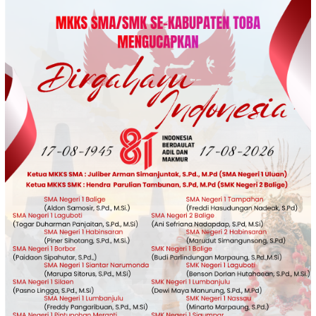
Loncat
ke
konten