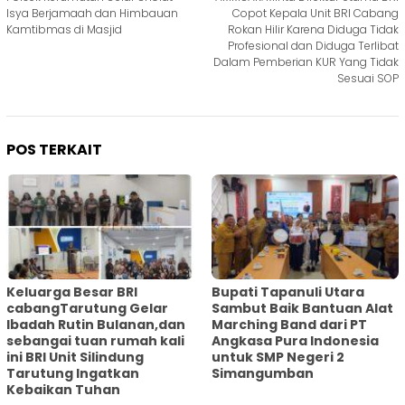
pos
Isya Berjamaah dan Himbauan
Copot Kepala Unit BRI Cabang
Kamtibmas di Masjid
Rokan Hilir Karena Diduga Tidak
Profesional dan Diduga Terlibat
Dalam Pemberian KUR Yang Tidak
Sesuai SOP
POS TERKAIT
Keluarga Besar BRI
Bupati Tapanuli Utara
cabangTarutung Gelar
Sambut Baik Bantuan Alat
Ibadah Rutin Bulanan,dan
Marching Band dari PT
sebangai tuan rumah kali
Angkasa Pura Indonesia
ini BRI Unit Silindung
untuk SMP Negeri 2
Tarutung Ingatkan
Simangumban
Kebaikan Tuhan