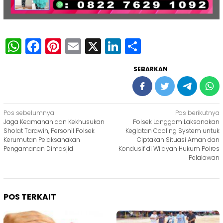
WhatsApp
Facebook
Pinterest
Email
X
LinkedIn
Share
SEBARKAN
Navigasi
Pos sebelumnya
Pos berikutnya
Jaga Keamanan dan Kekhusukan
Polsek Langgam Laksanakan
pos
Sholat Tarawih, Personil Polsek
Kegiatan Cooling System untuk
Kerumutan Pelaksanakan
Ciptakan Situasi Aman dan
Pengamanan Dimasjid
Kondusif di Wilayah Hukum Polres
Pelalawan
POS TERKAIT