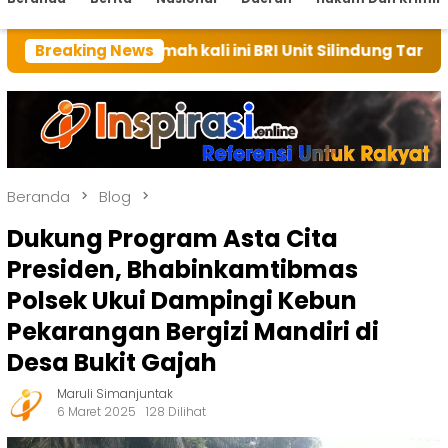
 rumah kali ini BRI Unit Silindung Tarutung Ingatkan 
Breaking News
Beranda
Blog
Dukung Program Asta Cita
Presiden, Bhabinkamtibmas
Polsek Ukui Dampingi Kebun
Pekarangan Bergizi Mandiri di
Desa Bukit Gajah
Maruli Simanjuntak
6 Maret 2025
128 Dilihat