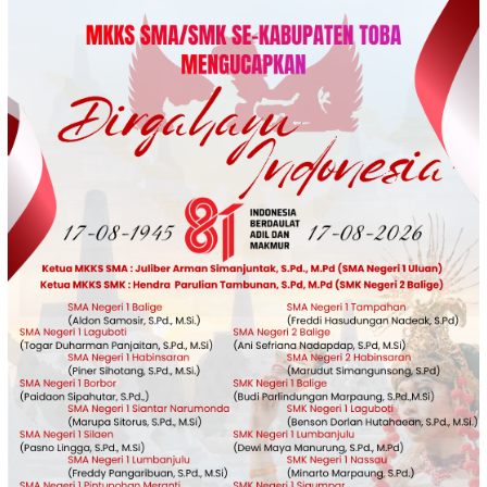
Loncat
ke
konten