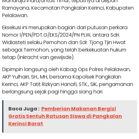
Maharaja Indra/Lintas Timur, tepatnya di depan
Ramayana, Kecamatan Pangkalan Kerinci, Kabupaten
Pelalawan.
Eksekusi ini merupakan bagian dari putusan perkara
Nomor 1/PEN/PDT.G/EKS/2024/PN PLW, antara Sdri.
Widiasteti selaku Pemohon dan Sdr. Tjong Tjin Hwat
sebagai Termohon, yang telah berkekuatan hukum
tetap (inkracht van gewijsde).
Dipimpin langsung oleh Kabag Ops Polres Pelalawan,
AKP Yulhairi, SH., MH, bersama Kapolsek Pangkalan
Kerinci, AKP Tatit Rizkyan Hanafi, STK., SIK, pengamanan
berlangsung sejak pagi hingga siang hari.
Baca Juga :
Pemberian Makanan Bergizi
Gratis Sentuh Ratusan Siswa di Pangkalan
Kerinci Barat