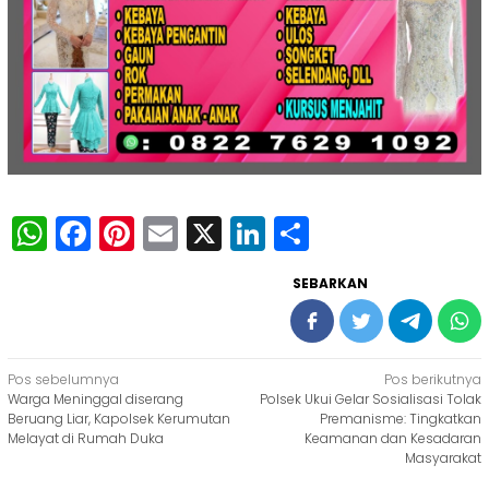
WhatsApp
Facebook
Pinterest
Email
X
LinkedIn
Share
SEBARKAN
Navigasi
Pos sebelumnya
Pos berikutnya
Warga Meninggal diserang
Polsek Ukui Gelar Sosialisasi Tolak
pos
Beruang Liar, Kapolsek Kerumutan
Premanisme: Tingkatkan
Melayat di Rumah Duka
Keamanan dan Kesadaran
Masyarakat