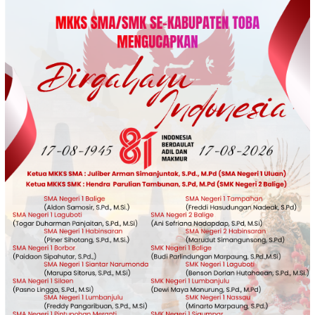
Loncat
ke
konten