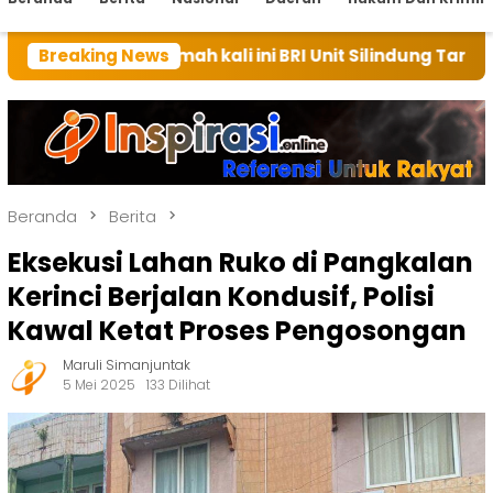
rumah kali ini BRI Unit Silindung Tarutung Ingatkan K
Breaking News
Beranda
Berita
Eksekusi Lahan Ruko di Pangkalan
Kerinci Berjalan Kondusif, Polisi
Kawal Ketat Proses Pengosongan
Maruli Simanjuntak
5 Mei 2025
133 Dilihat