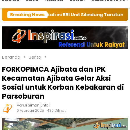
h kali ini BRI Unit Silindung Tarutung Ingatkan Kebai
Breaking News
Beranda
Berita
FORKOPIMCA Ajibata dan IPK
Kecamatan Ajibata Gelar Aksi
Sosial untuk Korban Kebakaran di
Parsoburan
Maruli Simanjuntak
6 Februari 2025
436 Dilihat