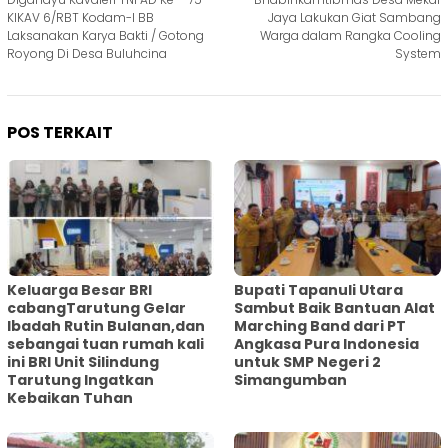
pos
KIKAV 6/RBT Kodam-I BB
Jaya Lakukan Giat Sambang
Laksanakan Karya Bakti / Gotong
Warga dalam Rangka Cooling
Royong Di Desa Buluhcina
System
POS TERKAIT
Keluarga Besar BRI
Bupati Tapanuli Utara
cabangTarutung Gelar
Sambut Baik Bantuan Alat
Ibadah Rutin Bulanan,dan
Marching Band dari PT
sebangai tuan rumah kali
Angkasa Pura Indonesia
ini BRI Unit Silindung
untuk SMP Negeri 2
Tarutung Ingatkan
Simangumban
Kebaikan Tuhan