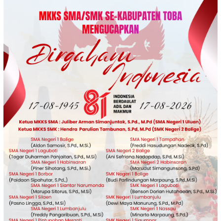
Loncat
ke
konten