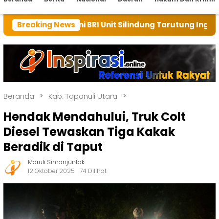
li ini BRI Unit Silindung Tarutung Ingatkan Kebaikan 
Breaking News
Beranda
Kab. Tapanuli Utara
Hendak Mendahului, Truk Colt
Diesel Tewaskan Tiga Kakak
Beradik di Taput
Maruli Simanjuntak
12 Oktober 2025
74 Dilihat