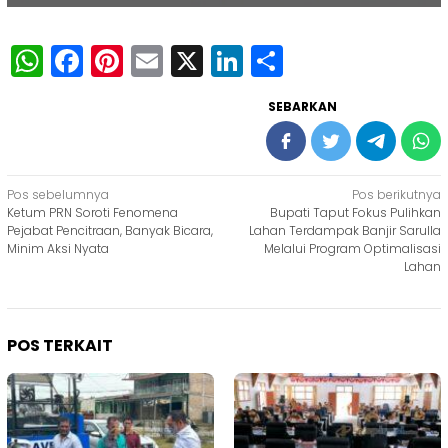
WhatsApp
Facebook
Pinterest
Email
X
LinkedIn
Share
SEBARKAN
Navigasi
Pos sebelumnya
Pos berikutnya
Ketum PRN Soroti Fenomena
Bupati Taput Fokus Pulihkan
pos
Pejabat Pencitraan, Banyak Bicara,
Lahan Terdampak Banjir Sarulla
Minim Aksi Nyata
Melalui Program Optimalisasi
Lahan
POS TERKAIT