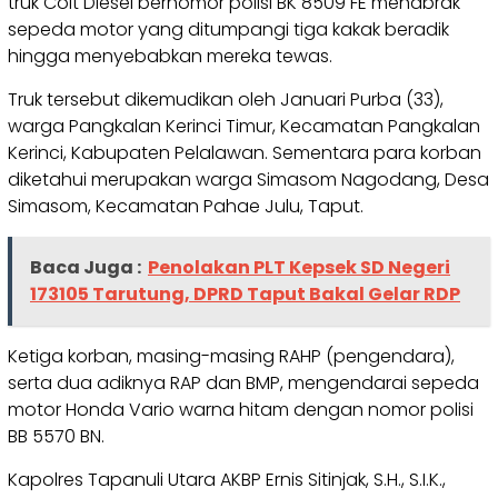
truk Colt Diesel bernomor polisi BK 8509 FE menabrak
sepeda motor yang ditumpangi tiga kakak beradik
hingga menyebabkan mereka tewas.
Truk tersebut dikemudikan oleh Januari Purba (33),
warga Pangkalan Kerinci Timur, Kecamatan Pangkalan
Kerinci, Kabupaten Pelalawan. Sementara para korban
diketahui merupakan warga Simasom Nagodang, Desa
Simasom, Kecamatan Pahae Julu, Taput.
Baca Juga :
Penolakan PLT Kepsek SD Negeri
173105 Tarutung, DPRD Taput Bakal Gelar RDP
Ketiga korban, masing-masing RAHP (pengendara),
serta dua adiknya RAP dan BMP, mengendarai sepeda
motor Honda Vario warna hitam dengan nomor polisi
BB 5570 BN.
Kapolres Tapanuli Utara AKBP Ernis Sitinjak, S.H., S.I.K.,