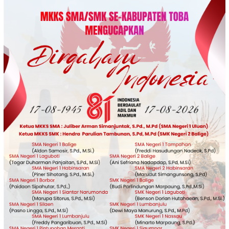
Loncat
ke
konten