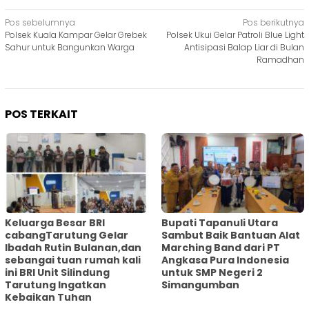
Navigasi
Pos sebelumnya
Pos berikutnya
Polsek Kuala Kampar Gelar Grebek
Polsek Ukui Gelar Patroli Blue Light
pos
Sahur untuk Bangunkan Warga
Antisipasi Balap Liar di Bulan
Ramadhan
POS TERKAIT
Keluarga Besar BRI
Bupati Tapanuli Utara
cabangTarutung Gelar
Sambut Baik Bantuan Alat
Ibadah Rutin Bulanan,dan
Marching Band dari PT
sebangai tuan rumah kali
Angkasa Pura Indonesia
ini BRI Unit Silindung
untuk SMP Negeri 2
Tarutung Ingatkan
Simangumban
Kebaikan Tuhan