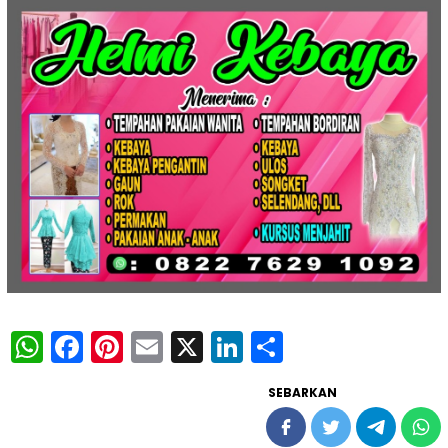
WhatsApp
Facebook
Pinterest
Email
X
LinkedIn
Share
SEBARKAN