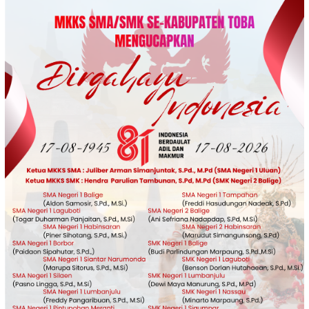
Loncat
ke
konten