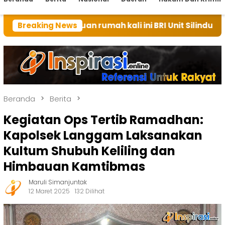
i tuan rumah kali ini BRI Unit Silindung Tarutung Ing
Breaking News
Beranda
Berita
Kegiatan Ops Tertib Ramadhan:
Kapolsek Langgam Laksanakan
Kultum Shubuh Keliling dan
Himbauan Kamtibmas
Maruli Simanjuntak
12 Maret 2025
132 Dilihat