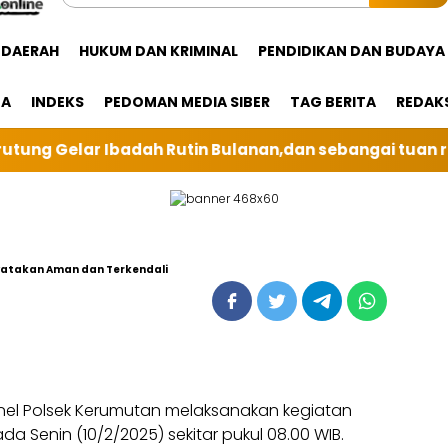
DAERAH
HUKUM DAN KRIMINAL
PENDIDIKAN DAN BUDAYA
GA
INDEKS
PEDOMAN MEDIA SIBER
TAG BERITA
REDAK
n,dan sebangai tuan rumah kali ini BRI Unit Silindun
yatakan Aman dan Terkendali
nel Polsek Kerumutan melaksanakan kegiatan
a Senin (10/2/2025) sekitar pukul 08.00 WIB.