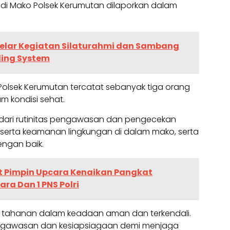
i di Mako Polsek Kerumutan dilaporkan dalam
Gelar Kegiatan Silaturahmi dan Sambang
ing System
olsek Kerumutan tercatat sebanyak tiga orang
m kondisi sehat.
 dari rutinitas pengawasan dan pengecekan
serta keamanan lingkungan di dalam mako, serta
engan baik.
t Pimpin Upcara Kenaikan Pangkat
ara Dan 1 PNS Polri
an tahanan dalam keadaan aman dan terkendali.
ngawasan dan kesiapsiagaan demi menjaga