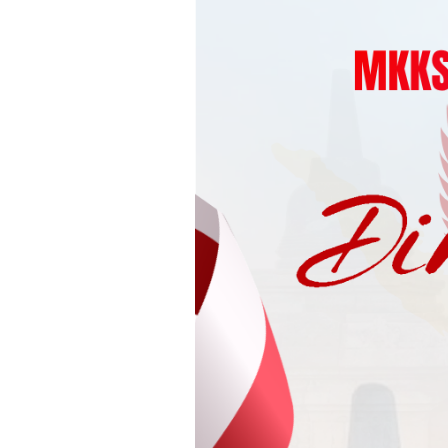
Loncat
ke
konten