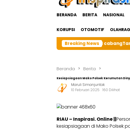
BERANDA
BERITA
NASIONAL
KORUPSI
OTOMOTIF
OLAHRA
ga Besar BRI cabangTarutung Gelar Ibadah Rutin Bulana
Breaking News
Beranda
Berita
Kesiapsiagaan Mako Polsek Kerumutan Din
Maruli Simanjuntak
10 Februari 2025
160 Dilihat
RIAU – Inspirasi. Online ||
Perso
kesiapsiagaan di Mako Polsek pad