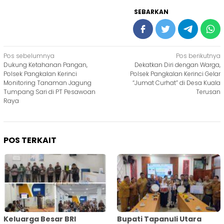
SEBARKAN
Navigasi
Pos sebelumnya
Pos berikutnya
Dukung Ketahanan Pangan,
Dekatkan Diri dengan Warga,
pos
Polsek Pangkalan Kerinci
Polsek Pangkalan Kerinci Gelar
Monitoring Tanaman Jagung
“Jumat Curhat” di Desa Kuala
Tumpang Sari di PT Pesawoan
Terusan
Raya
POS TERKAIT
Keluarga Besar BRI
Bupati Tapanuli Utara