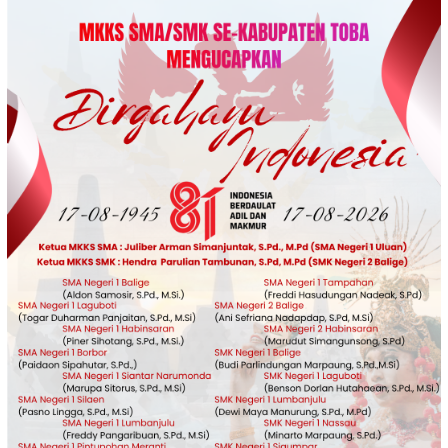
Loncat
ke
konten