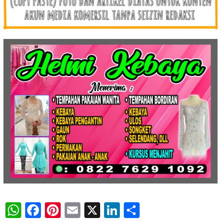
WhatsApp
Facebook
Pinterest
Email
X
LinkedIn
Share