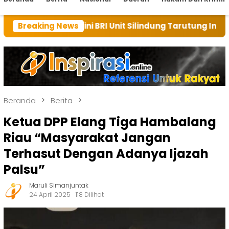
ni BRI Unit Silindung Tarutung Ingatkan Kebaikan Tuha
Breaking News
Beranda
Berita
Ketua DPP Elang Tiga Hambalang
Riau “Masyarakat Jangan
Terhasut Dengan Adanya Ijazah
Palsu”
Maruli Simanjuntak
24 April 2025
118 Dilihat