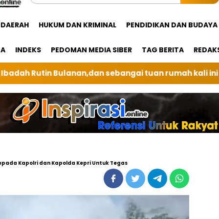
DAERAH
HUKUM DAN KRIMINAL
PENDIDIKAN DAN BUDAYA
GA
INDEKS
PEDOMAN MEDIA SIBER
TAG BERITA
REDAK
 tuan rumah kali ini BRI Unit Silindung Tarutung Ing
Kepada Kapolri dan Kapolda Kepri Untuk Tegas