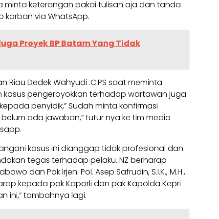
a minta keterangan pakai tulisan aja dan tanda
b korban via WhatsApp.
iduga Proyek BP Batam Yang Tidak
n Riau Dedek Wahyudi .C.PS saat meminta
an kasus pengeroyokkan terhadap wartawan juga
kepada penyidik,” Sudah minta konfirmasi
 belum ada jawaban,” tutur nya ke tim media
tsapp.
ngani kasus ini dianggap tidak profesional dan
dakan tegas terhadap pelaku. NZ berharap
bowo dan Pak Irjen. Pol. Asep Safrudin, S.I.K., M.H.,
harap kepada pak Kaporli dan pak Kapolda Kepri
 ini,” tambahnya lagi.