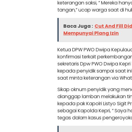
keterangan saksi, ” Mereka hany
tangan,” ucap warga saat di hu
Baca Juga :
Cut And Fill D
Mempunyai Plang Izin
Ketua DPW PWO Dwipa Kepulaua
konfirmasi terkait perkembang
sekretaris Dpw PWO Dwipa Kepri 
kepada penyidik sampai saat ini
saat minta keterangan via Wha
Sikap oknum penyidik yang mena
dianggap lamban melakukan tin
kepada pak Kapolri Listyo Sigit Pra
sebagai Kapolda Kepri, ” Saya 
tegas dalam kasus pengeroyokan