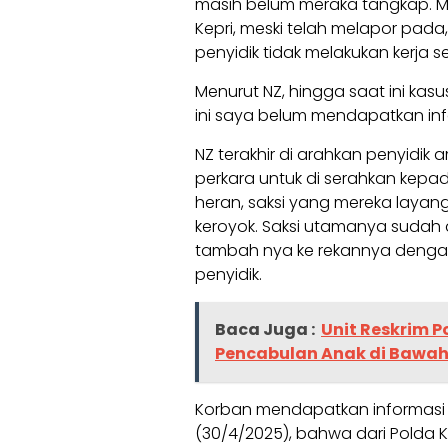
masih belum meraka tangkap. M
Kepri, meski telah melapor pad
penyidik tidak melakukan kerja se
Menurut NZ, hingga saat ini kas
ini saya belum mendapatkan info
NZ terakhir di arahkan penyidik 
perkara untuk di serahkan kepad
heran, saksi yang mereka layang
keroyok. Saksi utamanya sudah d
tambah nya ke rekannya denga
penyidik.
Baca Juga :
Unit Reskrim P
Pencabulan Anak di Bawa
Korban mendapatkan informasi 
(30/4/2025), bahwa dari Polda Ke