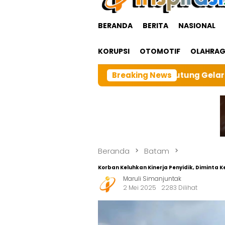
BERANDA
BERITA
NASIONAL
KORUPSI
OTOMOTIF
OLAHRA
abangTarutung Gelar Ibadah Rutin Bulanan,dan sebangai
Breaking News
Beranda
Batam
Korban Keluhkan Kinerja Penyidik, Diminta 
Maruli Simanjuntak
2 Mei 2025
2283 Dilihat