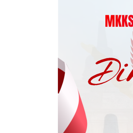
Loncat
ke
konten