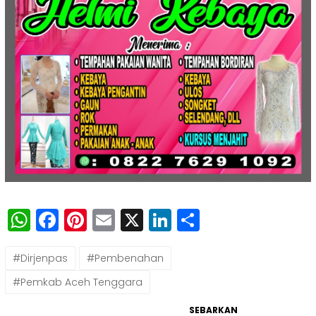
WhatsApp
Facebook
Pinterest
Email
X
LinkedIn
Share
#Dirjenpas
#Pembenahan
#Pemkab Aceh Tenggara
SEBARKAN