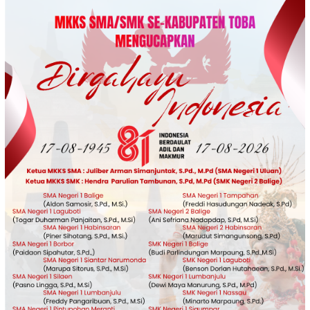
Loncat
ke
konten