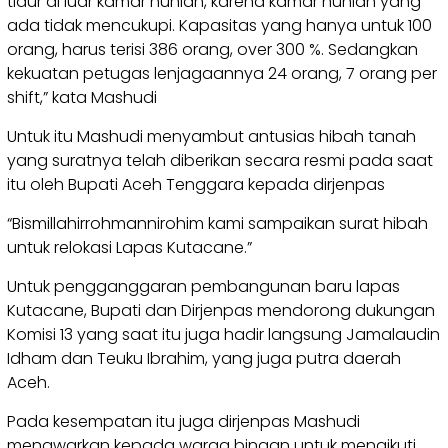
tidur di luar kamar hunian, karena kamar hunian yang
ada tidak mencukupi. Kapasitas yang hanya untuk 100
orang, harus terisi 386 orang, over 300 %. Sedangkan
kekuatan petugas lenjagaannya 24 orang, 7 orang per
shift,” kata Mashudi
Untuk itu Mashudi menyambut antusias hibah tanah
yang suratnya telah diberikan secara resmi pada saat
itu oleh Bupati Aceh Tenggara kepada dirjenpas
“Bismillahirrohmannirohim kami sampaikan surat hibah
untuk relokasi Lapas Kutacane.”
Untuk pengganggaran pembangunan baru lapas
Kutacane, Bupati dan Dirjenpas mendorong dukungan
Komisi 13 yang saat itu juga hadir langsung Jamalaudin
Idham dan Teuku Ibrahim, yang juga putra daerah
Aceh.
Pada kesempatan itu juga dirjenpas Mashudi
menawarkan kepada warga binaan untuk mengikuti