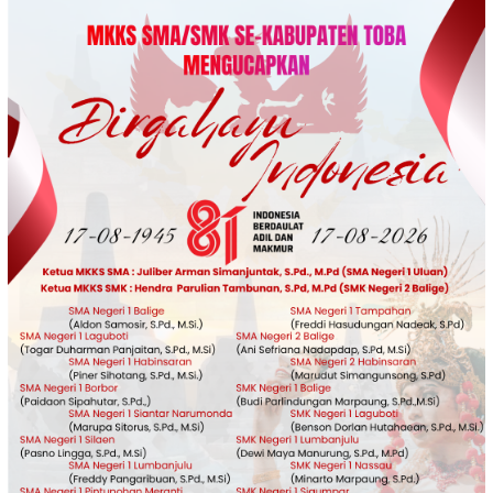
Loncat
ke
konten