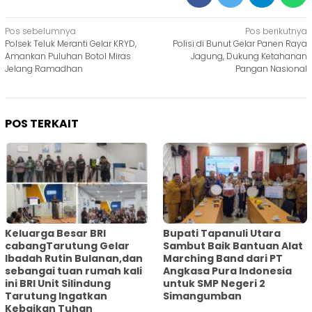
Navigasi
Pos sebelumnya
Pos berikutnya
Polsek Teluk Meranti Gelar KRYD,
Polisi di Bunut Gelar Panen Raya
pos
Amankan Puluhan Botol Miras
Jagung, Dukung Ketahanan
Jelang Ramadhan
Pangan Nasional
POS TERKAIT
Keluarga Besar BRI
Bupati Tapanuli Utara
cabangTarutung Gelar
Sambut Baik Bantuan Alat
Ibadah Rutin Bulanan,dan
Marching Band dari PT
sebangai tuan rumah kali
Angkasa Pura Indonesia
ini BRI Unit Silindung
untuk SMP Negeri 2
Tarutung Ingatkan
Simangumban
Kebaikan Tuhan