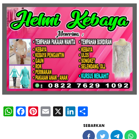
WhatsApp
Facebook
Pinterest
Email
X
LinkedIn
Share
SEBARKAN