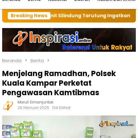
 BRI Unit Silindung Tarutung Ingatkan Kebaikan Tuhan
Breaking News
Beranda
Berita
Menjelang Ramadhan, Polsek
Kuala Kampar Perketat
Pengawasan Kamtibmas
Maruli Simanjuntak
26 Februari 2025
134 Dilihat