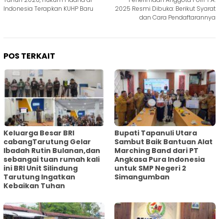
pos
Indonesia Terapkan KUHP Baru
2025 Resmi Dibuka: Berikut Syarat
dan Cara Pendaftarannya
POS TERKAIT
Keluarga Besar BRI
Bupati Tapanuli Utara
cabangTarutung Gelar
Sambut Baik Bantuan Alat
Ibadah Rutin Bulanan,dan
Marching Band dari PT
sebangai tuan rumah kali
Angkasa Pura Indonesia
ini BRI Unit Silindung
untuk SMP Negeri 2
Tarutung Ingatkan
Simangumban
Kebaikan Tuhan