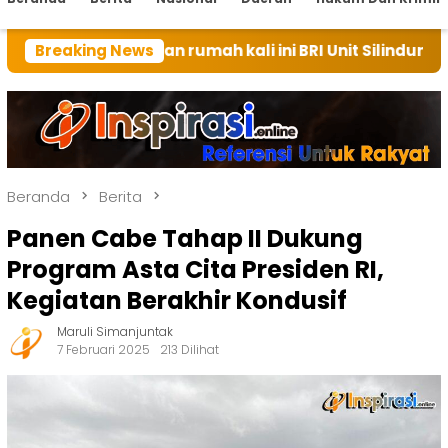
 tuan rumah kali ini BRI Unit Silindung Tarutung Inga
Breaking News
Beranda
Berita
Panen Cabe Tahap II Dukung
Program Asta Cita Presiden RI,
Kegiatan Berakhir Kondusif
Maruli Simanjuntak
7 Februari 2025
213 Dilihat