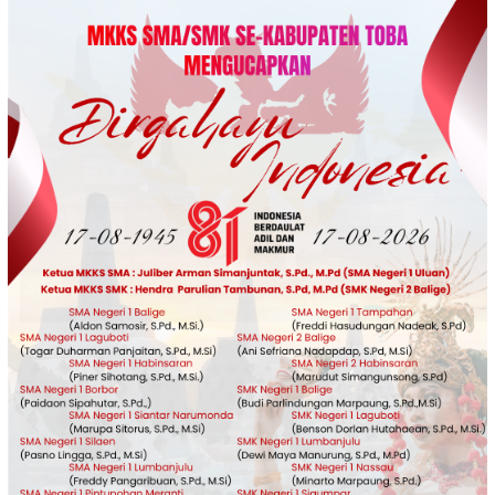
Loncat
ke
konten