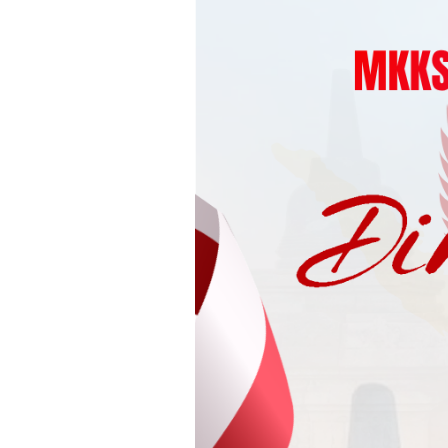
Loncat
ke
konten