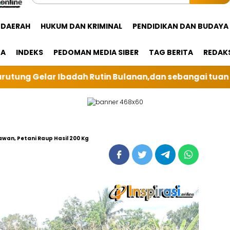
DAERAH
HUKUM DAN KRIMINAL
PENDIDIKAN DAN BUDAYA
GA
INDEKS
PEDOMAN MEDIA SIBER
TAG BERITA
REDAK
an,dan sebangai tuan rumah kali ini BRI Unit Silindu
wan, Petani Raup Hasil 200 Kg