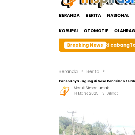
BERANDA
BERITA
NASIONAL
KORUPSI
OTOMOTIF
OLAHRA
rga Besar BRI cabangTarutung Gelar Ibadah Rutin Bulan
Breaking News
Beranda
Berita
Panen Raya Jagung di Desa Penarikan Pelala
Maruli Simanjuntak
14 Maret 2025
131 Dilihat