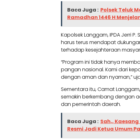
Baca Juga :
Polsek Teluk M
Ramadhan 1446 H Menjela
Kapolsek Langgam, IPDA Jerri P.
harus terus mendapat dukungan 
terhadap kesejahteraan masyar
“Program ini tidak hanya memb
pangan nasional. Kami dari kepo
dengan aman dan nyaman,” ujar
Sementara itu, Camat Langgam, 
semakin berkembang dengan ad
dan pemerintah daerah.
Baca Juga :
Sah,, Kaesang
Resmi Jadi Ketua Umum Par