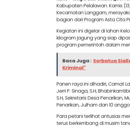
Kabupaten Pelalawan. Kamis (13/
Kecamatan Langgam, merayak
bagian dari Program Asta Cita Pr
Kegiatan ini digelar di lahan 
kilogram jagung yang siap dipas
program pemerintah dalam mend
Baca Juga :
Sorbatua Sial
Kriminal"
Panen raya ini dihadiri, Camat 
Jerri P. Sinaga, S.H, Bhabinkamti
S.H, Sekretaris Desa Penarikan, 
Penarikan, Julham dan 10 anggo
Para petani terlihat antusias m
terus berkembang di musim tan