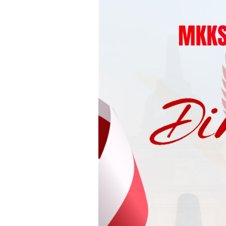
Loncat
ke
konten