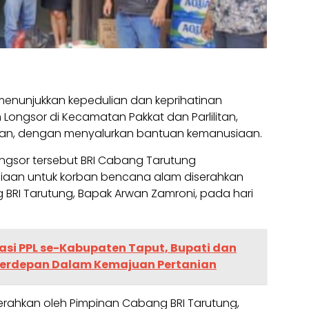
enunjukkan kepedulian dan keprihatinan
ongsor di Kecamatan Pakkat dan Parlilitan,
n, dengan menyalurkan bantuan kemanusiaan.
ngsor tersebut BRI Cabang Tarutung
aan untuk korban bencana alam diserahkan
BRI Tarutung, Bapak Arwan Zamroni, pada hari
asi PPL se-Kabupaten Taput, Bupati dan
 Terdepan Dalam Kemajuan Pertanian
rahkan oleh Pimpinan Cabang BRI Tarutung,