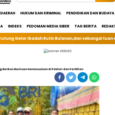
DAERAH
HUKUM DAN KRIMINAL
PENDIDIKAN DAN BUDAYA
GA
INDEKS
PEDOMAN MEDIA SIBER
TAG BERITA
REDAK
an sebangai tuan rumah kali ini BRI Unit Silindung Ta
g Berikan Bantuan Kemanusiaan di Pakkat dan Parlilitan