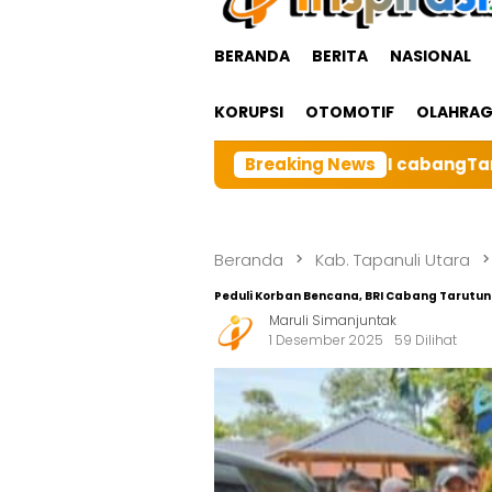
BERANDA
BERITA
NASIONAL
KORUPSI
OTOMOTIF
OLAHRA
Besar BRI cabangTarutung Gelar Ibadah Rutin Bulanan,d
Breaking News
Beranda
Kab. Tapanuli Utara
Peduli Korban Bencana, BRI Cabang Tarutun
Maruli Simanjuntak
1 Desember 2025
59 Dilihat