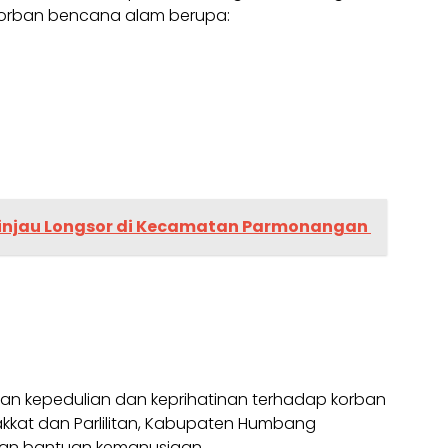
korban bencana alam berupa:
injau Longsor di Kecamatan Parmonangan
an kepedulian dan keprihatinan terhadap korban
kat dan Parlilitan, Kabupaten Humbang
an bantuan kemanusiaan.