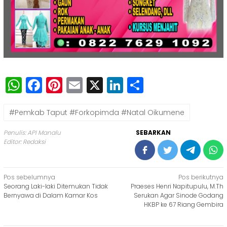
WhatsApp
Facebook
Pinterest
Email
X
LinkedIn
Share
#Pemkab Taput #Forkopimda #Natal Oikumene
Penulis: API Manalu
SEBARKAN
Editor: Redaksi
Navigasi
Pos sebelumnya
Pos berikutnya
Seorang Laki-laki Ditemukan Tidak
Praeses Henri Napitupulu, M.Th
pos
Bernyawa di Dalam Kamar Kos
Serukan Agar Sinode Godang
HKBP ke 67 Riang Gembira