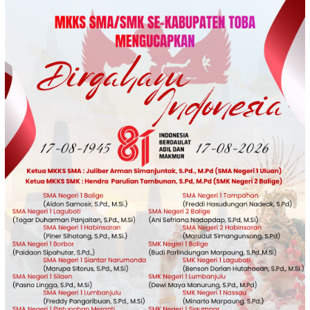
Loncat
ke
konten