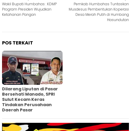
Navigasi
Wakil Bupati Humbahas : KDMP
Pemkab Humbahas Tuntaskan
pos
Program Presiden Wujudkan
Musdesus Pembentukan Koperasi
Ketahanan Pangan
Desa Merah Putih di Humbang
Hasundutan
POS TERKAIT
Dilarang Liputan di Pasar
Bersehati Manado, SPRI
Sulut Kecam Keras
Tindakan Perusahaan
Daerah Pasar