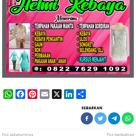
WhatsApp
Facebook
Pinterest
Email
X
LinkedIn
Share
SEBARKAN
Pos sebelumnya
Pos berikutnya