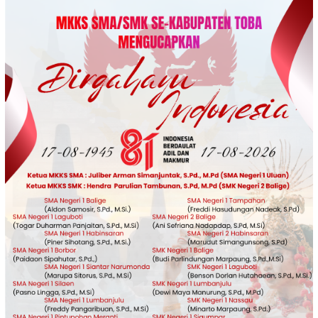
Loncat
ke
konten