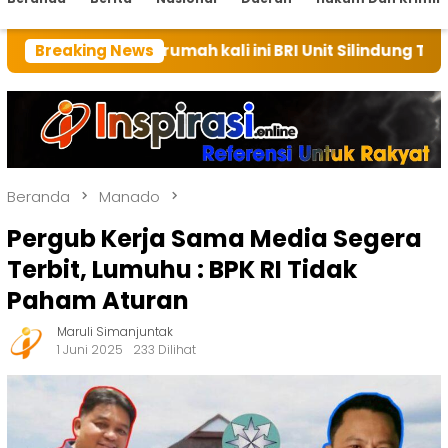
an rumah kali ini BRI Unit Silindung Tarutung Ingatka
Breaking News
Beranda
Manado
Pergub Kerja Sama Media Segera
Terbit, Lumuhu : BPK RI Tidak
Paham Aturan
Maruli Simanjuntak
1 Juni 2025
233 Dilihat