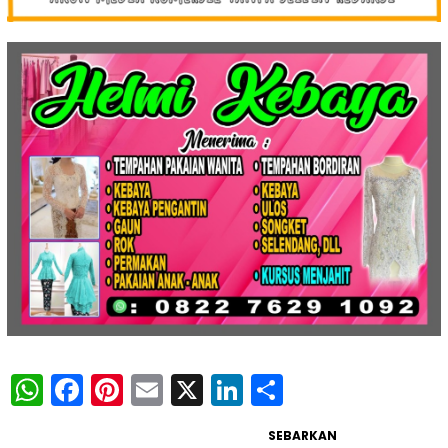
WhatsApp
Facebook
Pinterest
Email
X
LinkedIn
Share
SEBARKAN