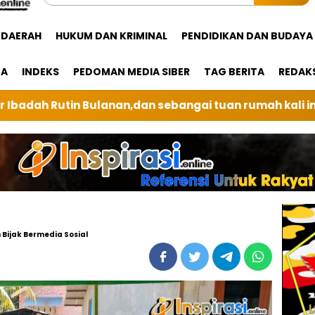
DAERAH
HUKUM DAN KRIMINAL
PENDIDIKAN DAN BUDAYA
GA
INDEKS
PEDOMAN MEDIA SIBER
TAG BERITA
REDAK
 tuan rumah kali ini BRI Unit Silindung Tarutung Ing
Bijak Bermedia Sosial