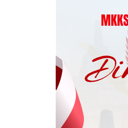
Loncat
ke
konten