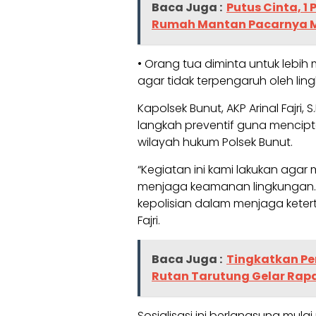
Baca Juga :
Putus Cinta, 
Rumah Mantan Pacarnya 
• Orang tua diminta untuk leb
agar tidak terpengaruh oleh lin
Kapolsek Bunut, AKP Arinal Fajri
langkah preventif guna mencip
wilayah hukum Polsek Bunut.
“Kegiatan ini kami lakukan aga
menjaga keamanan lingkungan. 
kepolisian dalam menjaga keter
Fajri.
Baca Juga :
Tingkatkan Pe
Rutan Tarutung Gelar Rap
Sosialisasi ini berlangsung mulai