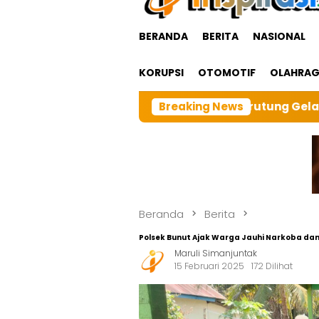
BERANDA
BERITA
NASIONAL
KORUPSI
OTOMOTIF
OLAHRA
abangTarutung Gelar Ibadah Rutin Bulanan,dan sebangai
Breaking News
Beranda
Berita
Polsek Bunut Ajak Warga Jauhi Narkoba dan 
Maruli Simanjuntak
15 Februari 2025
172 Dilihat