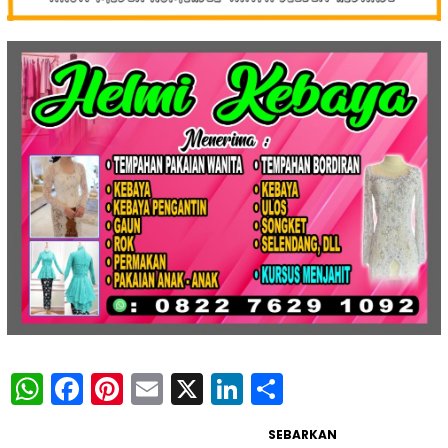
WhatsApp
Facebook
Pinterest
Email
X
LinkedIn
Share
SEBARKAN