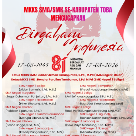
Loncat
ke
konten