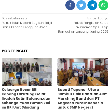
Navigasi
Pos sebelumnya
Pos berikutnya
Polsek Teluk Meranti Bagikan Takjil
Polsek Pangkalan Kuras
pos
Gratis Kepada Pengguna Jalan
Laksanakan Ops Tertip
Ramadhan Lancang Kuning 2025
POS TERKAIT
Keluarga Besar BRI
Bupati Tapanuli Utara
cabangTarutung Gelar
Sambut Baik Bantuan Alat
Ibadah Rutin Bulanan,dan
Marching Band dari PT
sebangai tuan rumah kali
Angkasa Pura Indonesia
ini BRI Unit Silindung
untuk SMP Negeri 2