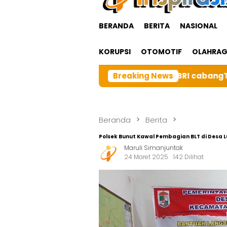
BERANDA
BERITA
NASIONAL
KORUPSI
OTOMOTIF
OLAHRA
luarga Besar BRI cabangTarutung Gelar Ibadah Rutin B
Breaking News
Beranda
Berita
Polsek Bunut Kawal Pembagian BLT di Desa L
Maruli Simanjuntak
24 Maret 2025
142 Dilihat