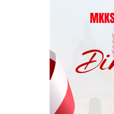
Loncat
ke
konten