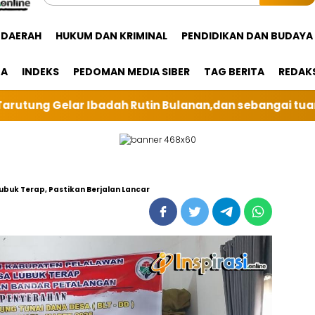
DAERAH
HUKUM DAN KRIMINAL
PENDIDIKAN DAN BUDAYA
GA
INDEKS
PEDOMAN MEDIA SIBER
TAG BERITA
REDAK
ulanan,dan sebangai tuan rumah kali ini BRI Unit Sili
ubuk Terap, Pastikan Berjalan Lancar