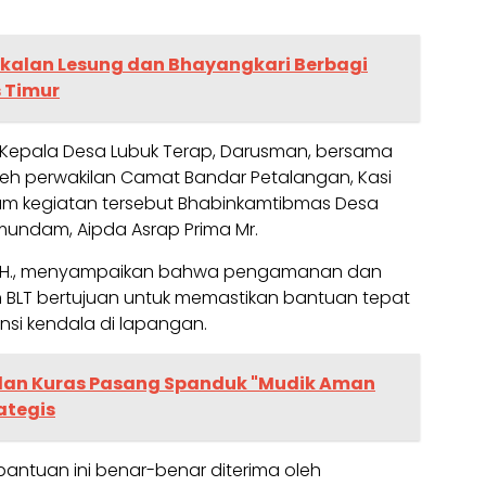
kalan Lesung dan Bhayangkari Berbagi
s Timur
h Kepala Desa Lubuk Terap, Darusman, bersama
oleh perwakilan Camat Bandar Petalangan, Kasi
lam kegiatan tersebut Bhabinkamtibmas Desa
mundam, Aipda Asrap Prima Mr.
ri, S.H., menyampaikan bahwa pengamanan dan
BLT bertujuan untuk memastikan bantuan tepat
nsi kendala di lapangan.
lan Kuras Pasang Spanduk "Mudik Aman
rategis
antuan ini benar-benar diterima oleh