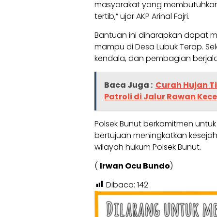
masyarakat yang membutuhkan 
tertib,” ujar AKP Arinal Fajri.
Bantuan ini diharapkan dapat 
mampu di Desa Lubuk Terap. Sel
kendala, dan pembagian berjala
Baca Juga :
Curah Hujan T
Patroli di Jalur Rawan Kec
Polsek Bunut berkomitmen untu
bertujuan meningkatkan keseja
wilayah hukum Polsek Bunut.
(
Irwan Ocu Bundo
)
Dibaca:
142