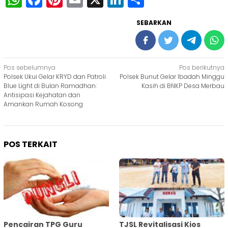
SEBARKAN
Navigasi
Pos sebelumnya
Pos berikutnya
Polsek Ukui Gelar KRYD dan Patroli
Polsek Bunut Gelar Ibadah Minggu
pos
Blue Light di Bulan Ramadhan:
Kasih di BNKP Desa Merbau
Antisipasi Kejahatan dan
Amankan Rumah Kosong
POS TERKAIT
Pencairan TPG Guru
TJSL Revitalisasi Kios