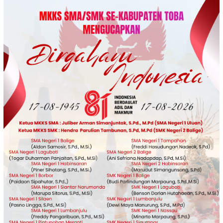
Loncat
ke
konten