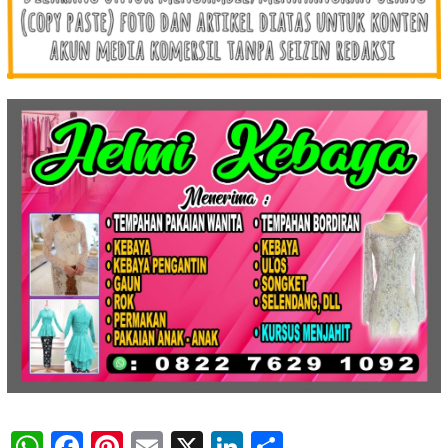
WhatsApp
Facebook
Pinterest
Email
X
LinkedIn
Share