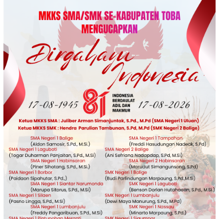
Loncat
ke
konten