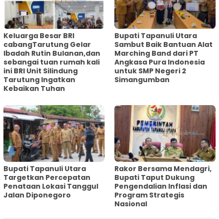
Keluarga Besar BRI
Bupati Tapanuli Utara
cabangTarutung Gelar
Sambut Baik Bantuan Alat
Ibadah Rutin Bulanan,dan
Marching Band dari PT
sebangai tuan rumah kali
Angkasa Pura Indonesia
ini BRI Unit Silindung
untuk SMP Negeri 2
Tarutung Ingatkan
Simangumban
Kebaikan Tuhan
‎Bupati Tapanuli Utara
Rakor Bersama Mendagri,
Targetkan Percepatan
Bupati Taput Dukung
Penataan Lokasi Tanggul
Pengendalian Inflasi dan
Jalan Diponegoro
Program Strategis
Nasional‎