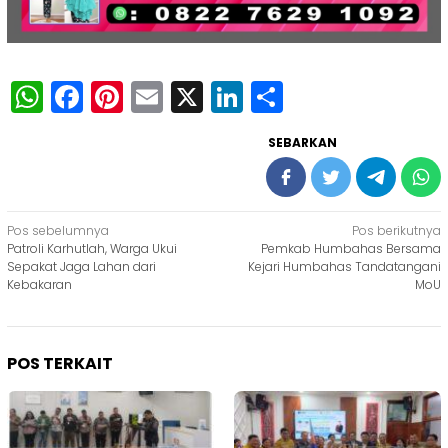
WhatsApp
Facebook
Pinterest
Email
X
LinkedIn
Share
SEBARKAN
Navigasi
Pos sebelumnya
Pos berikutnya
Patroli Karhutlah, Warga Ukui
Pemkab Humbahas Bersama
pos
Sepakat Jaga Lahan dari
Kejari Humbahas Tandatangani
Kebakaran
MoU
POS TERKAIT