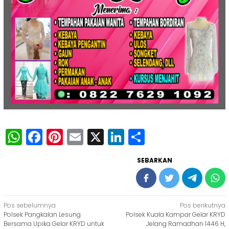
WhatsApp
Facebook
Pinterest
Email
X
LinkedIn
Share
SEBARKAN
Navigasi
Pos sebelumnya
Pos berikutnya
Polsek Pangkalan Lesung
Polsek Kuala Kampar Gelar KRYD
pos
Bersama Upika Gelar KRYD untuk
Jelang Ramadhan 1446 H,