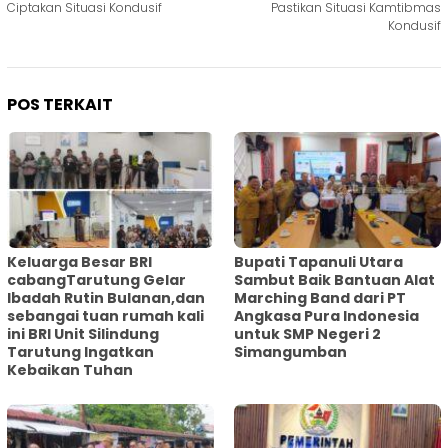
Ciptakan Situasi Kondusif
Pastikan Situasi Kamtibmas
Kondusif
POS TERKAIT
Keluarga Besar BRI
Bupati Tapanuli Utara
cabangTarutung Gelar
Sambut Baik Bantuan Alat
Ibadah Rutin Bulanan,dan
Marching Band dari PT
sebangai tuan rumah kali
Angkasa Pura Indonesia
ini BRI Unit Silindung
untuk SMP Negeri 2
Tarutung Ingatkan
Simangumban
Kebaikan Tuhan