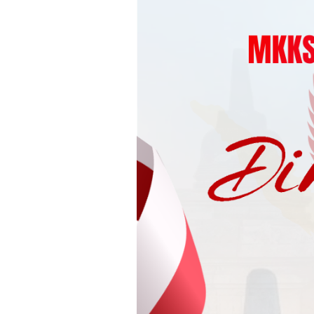
Loncat
ke
konten