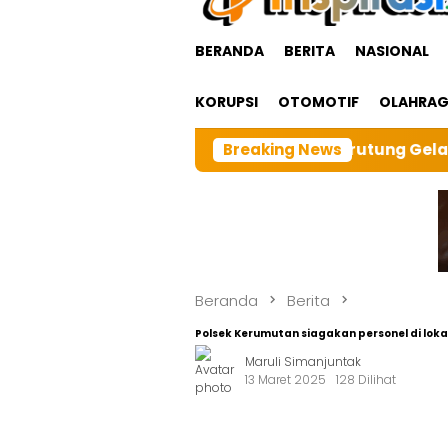
BERANDA
BERITA
NASIONAL
KORUPSI
OTOMOTIF
OLAHRA
I cabangTarutung Gelar Ibadah Rutin Bulanan,dan seba
Breaking News
Beranda
Berita
Polsek Kerumutan siagakan personel di loka
Maruli Simanjuntak
13 Maret 2025
128 Dilihat