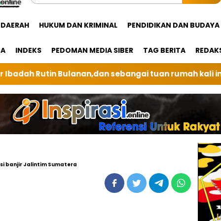
DAERAH
HUKUM DAN KRIMINAL
PENDIDIKAN DAN BUDAYA
GA
INDEKS
PEDOMAN MEDIA SIBER
TAG BERITA
REDAK
ngai tuan rumah kali ini BRI Unit Silindung Tarutung 
si banjir Jalintim Sumatera