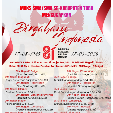
Loncat
ke
konten