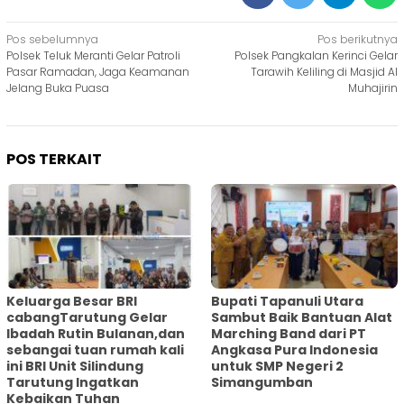
Navigasi
Pos sebelumnya
Pos berikutnya
Polsek Teluk Meranti Gelar Patroli
Polsek Pangkalan Kerinci Gelar
pos
Pasar Ramadan, Jaga Keamanan
Tarawih Keliling di Masjid Al
Jelang Buka Puasa
Muhajirin
POS TERKAIT
Keluarga Besar BRI
Bupati Tapanuli Utara
cabangTarutung Gelar
Sambut Baik Bantuan Alat
Ibadah Rutin Bulanan,dan
Marching Band dari PT
sebangai tuan rumah kali
Angkasa Pura Indonesia
ini BRI Unit Silindung
untuk SMP Negeri 2
Tarutung Ingatkan
Simangumban
Kebaikan Tuhan