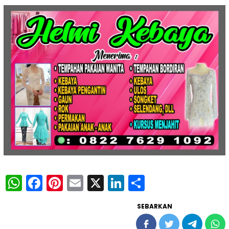
WhatsApp
Facebook
Pinterest
Email
X
LinkedIn
Share
SEBARKAN