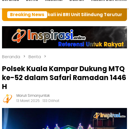
h kali ini BRI Unit Silindung Tarutung Ingatkan Kebai
Breaking News
Beranda
Berita
Polsek Kuala Kampar Dukung MTQ
ke-52 dalam Safari Ramadan 1446
H
Maruli Simanjuntak
13 Maret 2025
133 Dilihat