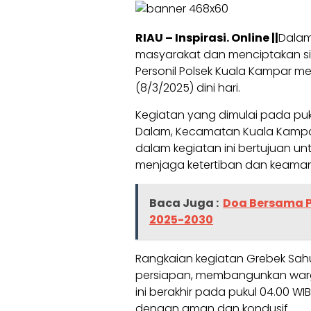
RIAU – Inspirasi. Online ||
Dalam
masyarakat dan menciptakan si
Personil Polsek Kuala Kampar m
(8/3/2025) dini hari.
Kegiatan yang dimulai pada puku
Dalam, Kecamatan Kuala Kampar,
dalam kegiatan ini bertujuan u
menjaga ketertiban dan keaman
Baca Juga :
Doa Bersama P
2025-2030
Rangkaian kegiatan Grebek Sahur
persiapan, membangunkan warga
ini berakhir pada pukul 04.00 WI
dengan aman dan kondusif.