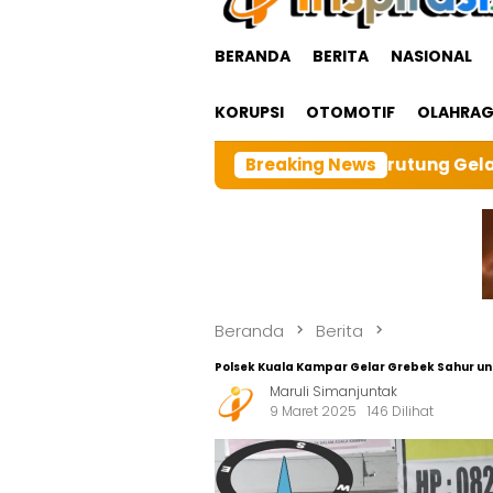
BERANDA
BERITA
NASIONAL
KORUPSI
OTOMOTIF
OLAHRA
RI cabangTarutung Gelar Ibadah Rutin Bulanan,dan seb
Breaking News
Beranda
Berita
Polsek Kuala Kampar Gelar Grebek Sahur 
Maruli Simanjuntak
9 Maret 2025
146 Dilihat