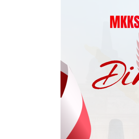
Loncat
ke
konten