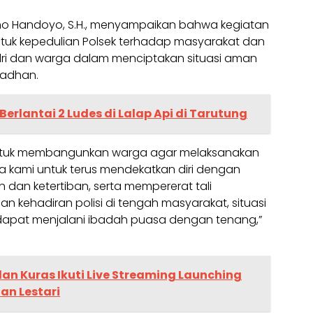
ino Handoyo, S.H., menyampaikan bahwa kegiatan
tuk kepedulian Polsek terhadap masyarakat dan
olri dan warga dalam menciptakan situasi aman
adhan.
Berlantai 2 Ludes di Lalap Api di Tarutung
 untuk membangunkan warga agar melaksanakan
ya kami untuk terus mendekatkan diri dengan
an ketertiban, serta mempererat tali
an kehadiran polisi di tengah masyarakat, situasi
 dapat menjalani ibadah puasa dengan tenang,”
an Kuras Ikuti Live Streaming Launching
n Lestari