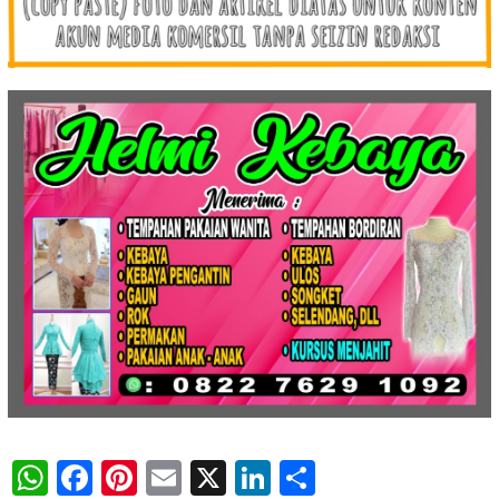
WhatsApp
Facebook
Pinterest
Email
X
LinkedIn
Share