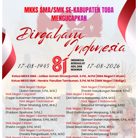
Loncat
ke
konten