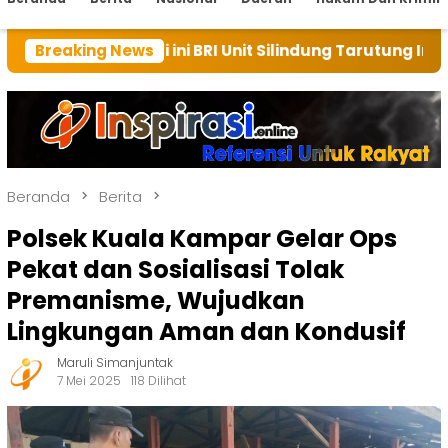
ali ini BRI Unit Silindung Tarutung Ingatkan Kebaikan
Breaking News
Beranda
Berita
Polsek Kuala Kampar Gelar Ops
Pekat dan Sosialisasi Tolak
Premanisme, Wujudkan
Lingkungan Aman dan Kondusif
Maruli Simanjuntak
7 Mei 2025
118 Dilihat