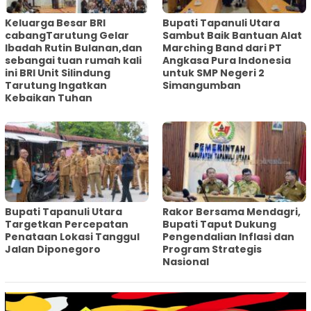
Keluarga Besar BRI
Bupati Tapanuli Utara
cabangTarutung Gelar
Sambut Baik Bantuan Alat
Ibadah Rutin Bulanan,dan
Marching Band dari PT
sebangai tuan rumah kali
Angkasa Pura Indonesia
ini BRI Unit Silindung
untuk SMP Negeri 2
Tarutung Ingatkan
Simangumban
Kebaikan Tuhan
‎Bupati Tapanuli Utara
Rakor Bersama Mendagri,
Targetkan Percepatan
Bupati Taput Dukung
Penataan Lokasi Tanggul
Pengendalian Inflasi dan
Jalan Diponegoro
Program Strategis
Nasional‎