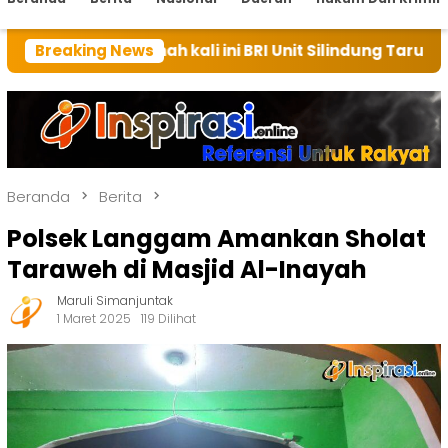
umah kali ini BRI Unit Silindung Tarutung Ingatkan Ke
Breaking News
Beranda
Berita
Polsek Langgam Amankan Sholat
Taraweh di Masjid Al-Inayah
Maruli Simanjuntak
1 Maret 2025
119 Dilihat