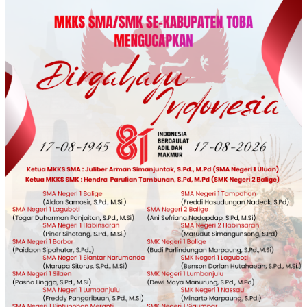
Loncat
ke
konten