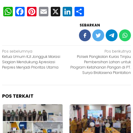
WhatsApp
Facebook
Pinterest
Email
X
LinkedIn
Share
SEBARKAN
Navigasi
Pos sebelumnya
Pos berikutnya
Ketua Umum KJI Jongguk Marasi
Polsek Pangkalan Kuras Tinjau
pos
Siagian Mendukung Apresiasi
Pembersihan Lahan untuk
Perpres Menjadi Prioritas Utama
Program Ketahanan Pangan di PT.
Surya Bratasena Plantation
POS TERKAIT