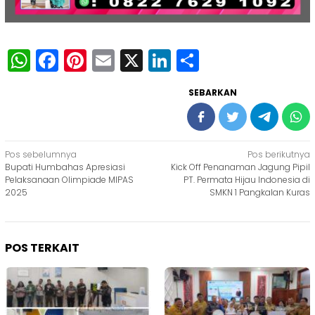
WhatsApp
Facebook
Pinterest
Email
X
LinkedIn
Share
SEBARKAN
Navigasi
Pos sebelumnya
Pos berikutnya
Bupati Humbahas Apresiasi
Kick Off Penanaman Jagung Pipil
pos
Pelaksanaan Olimpiade MIPAS
PT. Permata Hijau Indonesia di
2025
SMKN 1 Pangkalan Kuras
POS TERKAIT