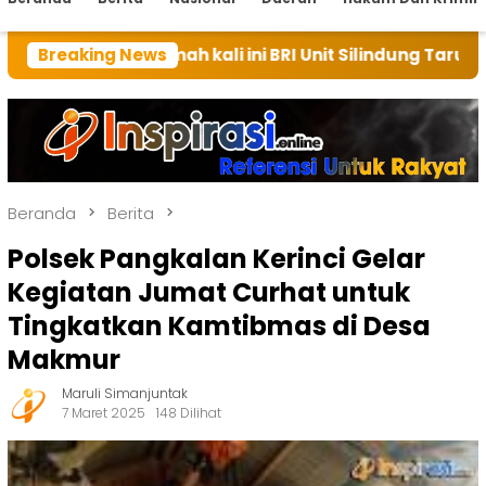
 rumah kali ini BRI Unit Silindung Tarutung Ingatkan 
Breaking News
Beranda
Berita
Polsek Pangkalan Kerinci Gelar
Kegiatan Jumat Curhat untuk
Tingkatkan Kamtibmas di Desa
Makmur
Maruli Simanjuntak
7 Maret 2025
148 Dilihat