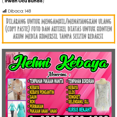
(
Irwan Ocu Bundo
)
Dibaca:
148