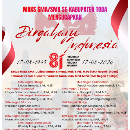
Loncat
ke
konten