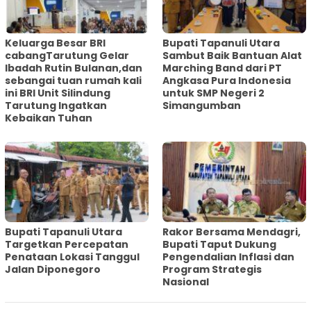
Keluarga Besar BRI
Bupati Tapanuli Utara
cabangTarutung Gelar
Sambut Baik Bantuan Alat
Ibadah Rutin Bulanan,dan
Marching Band dari PT
sebangai tuan rumah kali
Angkasa Pura Indonesia
ini BRI Unit Silindung
untuk SMP Negeri 2
Tarutung Ingatkan
Simangumban
Kebaikan Tuhan
‎Bupati Tapanuli Utara
Rakor Bersama Mendagri,
Targetkan Percepatan
Bupati Taput Dukung
Penataan Lokasi Tanggul
Pengendalian Inflasi dan
Jalan Diponegoro
Program Strategis
Nasional‎