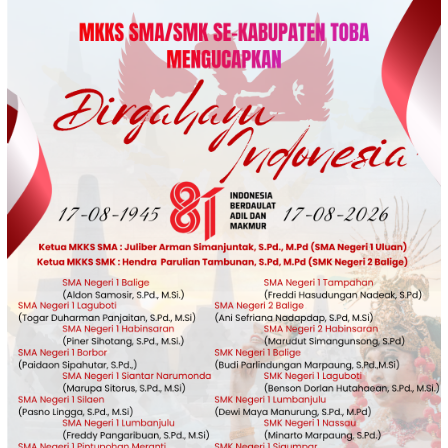
Loncat
ke
konten