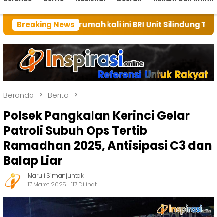
an rumah kali ini BRI Unit Silindung Tarutung Ingatka
Breaking News
Beranda
Berita
Polsek Pangkalan Kerinci Gelar
Patroli Subuh Ops Tertib
Ramadhan 2025, Antisipasi C3 dan
Balap Liar
Maruli Simanjuntak
17 Maret 2025
117 Dilihat