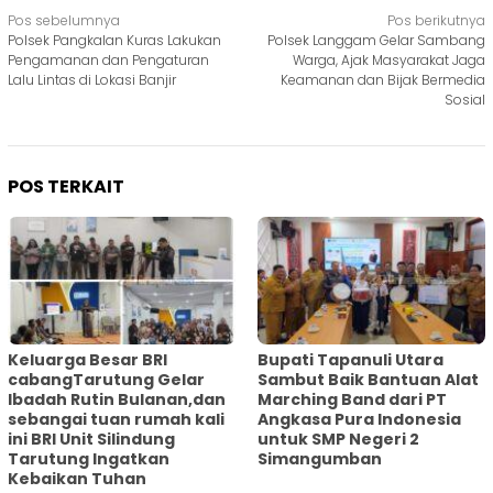
Navigasi
Pos sebelumnya
Pos berikutnya
Polsek Pangkalan Kuras Lakukan
Polsek Langgam Gelar Sambang
pos
Pengamanan dan Pengaturan
Warga, Ajak Masyarakat Jaga
Lalu Lintas di Lokasi Banjir
Keamanan dan Bijak Bermedia
Sosial
POS TERKAIT
Keluarga Besar BRI
Bupati Tapanuli Utara
cabangTarutung Gelar
Sambut Baik Bantuan Alat
Ibadah Rutin Bulanan,dan
Marching Band dari PT
sebangai tuan rumah kali
Angkasa Pura Indonesia
ini BRI Unit Silindung
untuk SMP Negeri 2
Tarutung Ingatkan
Simangumban
Kebaikan Tuhan