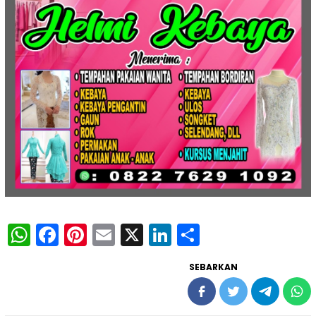
WhatsApp
Facebook
Pinterest
Email
X
LinkedIn
Share
SEBARKAN