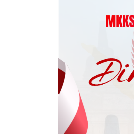
Loncat
ke
konten