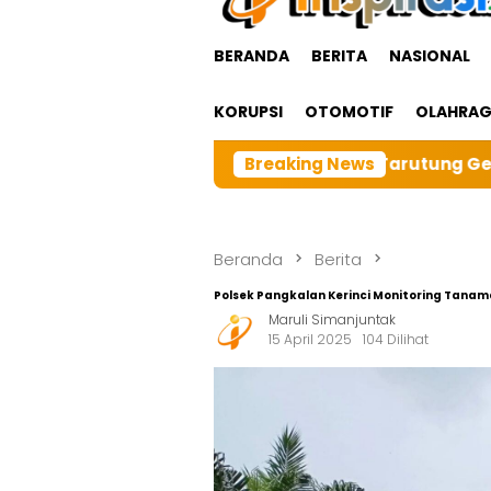
BERANDA
BERITA
NASIONAL
KORUPSI
OTOMOTIF
OLAHRA
BRI cabangTarutung Gelar Ibadah Rutin Bulanan,dan seb
Breaking News
Beranda
Berita
Polsek Pangkalan Kerinci Monitoring Tanam
Maruli Simanjuntak
15 April 2025
104 Dilihat