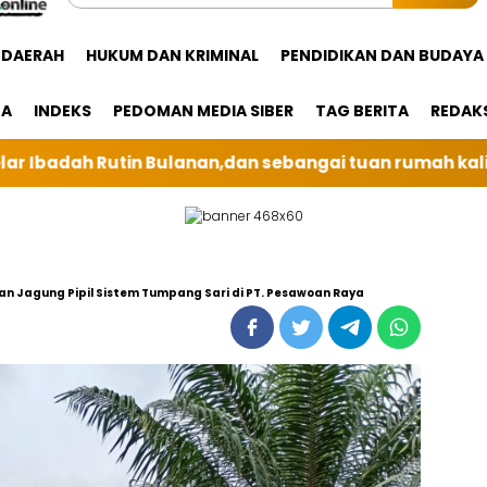
DAERAH
HUKUM DAN KRIMINAL
PENDIDIKAN DAN BUDAYA
GA
INDEKS
PEDOMAN MEDIA SIBER
TAG BERITA
REDAK
angai tuan rumah kali ini BRI Unit Silindung Tarutung
an Jagung Pipil Sistem Tumpang Sari di PT. Pesawoan Raya