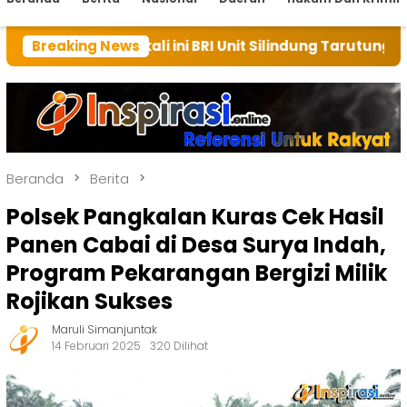
kali ini BRI Unit Silindung Tarutung Ingatkan Kebaik
Breaking News
Beranda
Berita
Polsek Pangkalan Kuras Cek Hasil
Panen Cabai di Desa Surya Indah,
Program Pekarangan Bergizi Milik
Rojikan Sukses
Maruli Simanjuntak
14 Februari 2025
320 Dilihat