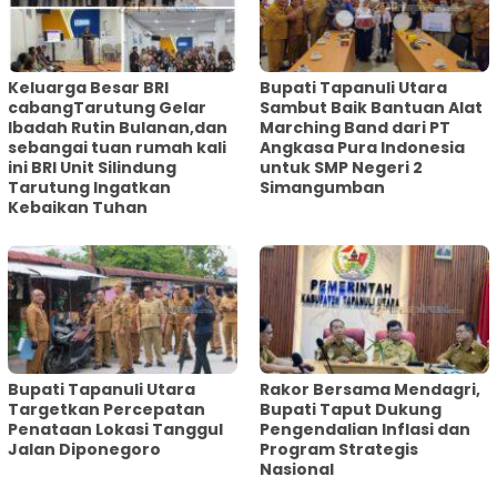
Keluarga Besar BRI
Bupati Tapanuli Utara
cabangTarutung Gelar
Sambut Baik Bantuan Alat
Ibadah Rutin Bulanan,dan
Marching Band dari PT
sebangai tuan rumah kali
Angkasa Pura Indonesia
ini BRI Unit Silindung
untuk SMP Negeri 2
Tarutung Ingatkan
Simangumban
Kebaikan Tuhan
‎Bupati Tapanuli Utara
Rakor Bersama Mendagri,
Targetkan Percepatan
Bupati Taput Dukung
Penataan Lokasi Tanggul
Pengendalian Inflasi dan
Jalan Diponegoro
Program Strategis
Nasional‎