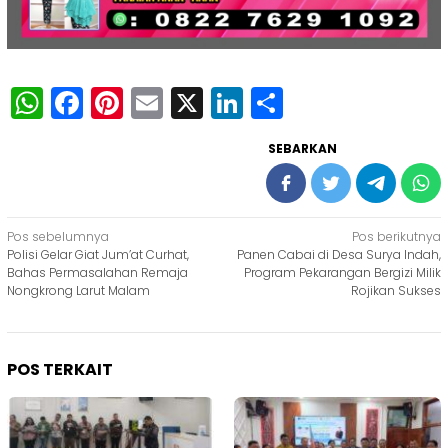
WhatsApp
Facebook
Pinterest
Email
X
LinkedIn
Share
SEBARKAN
Navigasi
Pos sebelumnya
Pos berikutnya
Polisi Gelar Giat Jum’at Curhat,
Panen Cabai di Desa Surya Indah,
pos
Bahas Permasalahan Remaja
Program Pekarangan Bergizi Milik
Nongkrong Larut Malam
Rojikan Sukses
POS TERKAIT