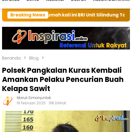
rumah kali ini BRI Unit Silindung Tarutung Ingatkan 
Breaking News
Beranda
Blog
Polsek Pangkalan Kuras Kembali
Amankan Pelaku Pencurian Buah
Kelapa Sawit
Maruli Simanjuntak
19 Februari 2025
318 Dilihat