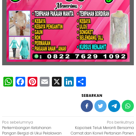
WhatsApp
Facebook
Pinterest
Email
X
LinkedIn
Share
SEBARKAN
Navigasi
Pos sebelumnya
Pos berikutnya
Perkembangan Ketahanan
Kapolsek Teluk Meranti Bersama
pos
Pangan Bergizi di Ukui Pelalawan
Camat dan Korwil Pertanian Panen