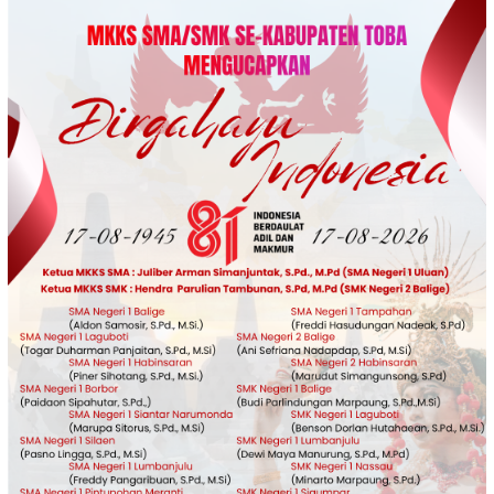
Loncat
ke
konten