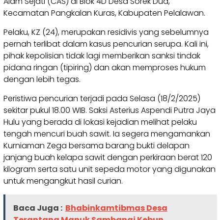
Alam Sejati (CAS) di Blok 4D Desa Sorek Dua,
Kecamatan Pangkalan Kuras, Kabupaten Pelalawan.
Pelaku, KZ (24), merupakan residivis yang sebelumnya
pernah terlibat dalam kasus pencurian serupa. Kali ini,
pihak kepolisian tidak lagi memberikan sanksi tindak
pidana ringan (tipiring) dan akan memproses hukum
dengan lebih tegas.
Peristiwa pencurian terjadi pada Selasa (18/2/2025)
sekitar pukul 18.00 WIB. Saksi Asterius Aspendi Putra Jaya
Hulu yang berada di lokasi kejadian melihat pelaku
tengah mencuri buah sawit. Ia segera mengamankan
Kurniaman Zega bersama barang bukti delapan
janjang buah kelapa sawit dengan perkiraan berat 120
kilogram serta satu unit sepeda motor yang digunakan
untuk mengangkut hasil curian.
Baca Juga :
Bhabinkamtibmas Desa
Terantang Manuk Sambangi Kebun